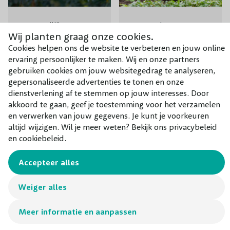
Taxus Hillii
Prunus laurocerasus
Wij planten graag onze cookies.
‘Filigrow Sofia’
Cookies helpen ons de website te verbeteren en jouw online
€ 19,50
€ 10,95
ervaring persoonlijker te maken. Wij en onze partners
gebruiken cookies om jouw websitegedrag te analyseren,
gepersonaliseerde advertenties te tonen en onze
dienstverlening af te stemmen op jouw interesses. Door
akkoord te gaan, geef je toestemming voor het verzamelen
en verwerken van jouw gegevens. Je kunt je voorkeuren
altijd wijzigen. Wil je meer weten? Bekijk ons privacybeleid
en cookiebeleid.
Accepteer alles
Weiger alles
Taxus baccata Bol
Japanse Hulst
Meer informatie en aanpassen
Caroline Upright bol