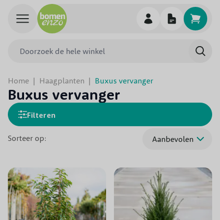
Ga naar de inhoud
Doorzoek de hele winkel
Searc
Home
|
Haagplanten
|
Buxus vervanger
Buxus vervanger
Filteren
Sorteer op: