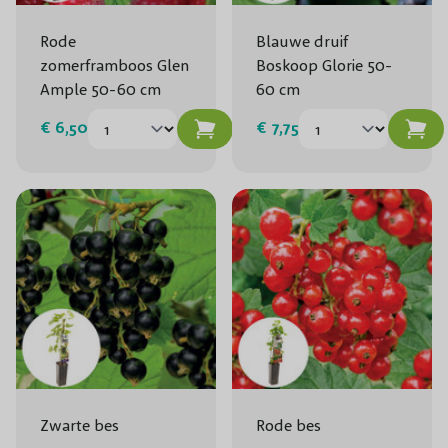
Rode
Blauwe druif
zomerframboos Glen
Boskoop Glorie 50-
Ample 50-60 cm
60 cm
€ 6,50
€ 7,75
Zwarte bes
Rode bes