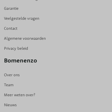
Kiwi: De Kiwiplant is een echte klimmer en is
Garantie
onderhoudsvriendelijk.
Veelgestelde vragen
Contact
Klimmende fruitplanten
Algemene voorwaarden
Heb je maar beperkt de ruimte en zou je graag
fruitplanten willen kiezen die verticaal de hoogte in
Privacy beleid
groeien? Klimmende fruitplanten bieden een goede
Bomenenzo
oplossing. Wat dacht je van:
Over ons
Druiven: Deze klimmende fruitplanten houden van
zon en klimmen gemakkelijk langs pergola’s,
Team
schuttingen of hekken.
Meer weten over?
Kiwi’s: Heb je nog wat plek over op je balkon? Zet
deze klimmende fruitplant dan in de zon en geniet
Nieuws
na een aantal jaar van gezond fruit vol vitaminen.