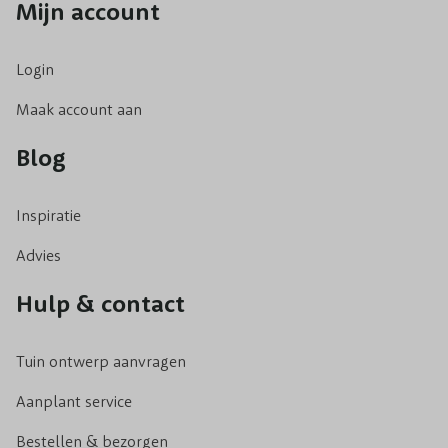
Mijn account
hebben zoete bessen die in juli en augustus rijp zijn
om geplukt te worden.
Login
Bramen: De Bramenstruik met frisgroene bladeren
bloeit met witte bloemen. Daarna verschijnen
Maak account aan
groene tot roodkleurige bramen die uiteindelijk
Blog
zwart worden als ze rijp zijn en een zoete smaak
hebben! Tip: je kunt bramenstruiken ook als
klimmende fruitplanten langs een rek of hekwerk
Inspiratie
geleiden.
Advies
Frambozen: Herfstframbozen groeien snel en
hebben weinig onderhoud nodig. Ideaal voor
Hulp & contact
liefhebbers van extra vitamines.
Sinaasappel: Deze vrolijke fruitplant fleur elk
Tuin ontwerp aanvragen
balkon of terras op!
Aanplant service
Citroen: De wintergroene Citrusboom heeft
geurende bloesem en heerlijk citrusfruit.
Bestellen & bezorgen