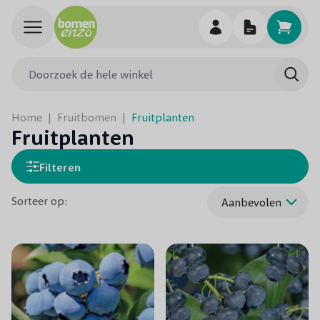
Ga naar de inhoud
Doorzoek de hele winkel
Searc
Home
|
Fruitbomen
|
Fruitplanten
Fruitplanten
Filteren
Sorteer op: