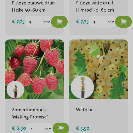
Pitloze blauwe druif
Pitloze witte druif
Heike 50-60 cm
Himrod 50-60 cm
€ 7,75
€ 7,75
Zomerframboos
Witte bes
‘Malling Promise’
€ 6,50
€ 5,50