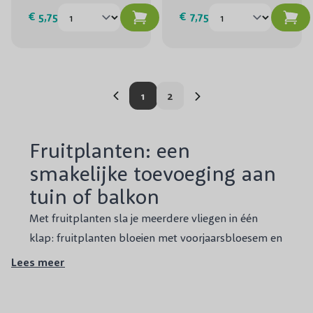
€ 5,75
€ 7,75
U lees momenteel pagina
Pagina
1
2
Fruitplanten: een
smakelijke toevoeging aan
tuin of balkon
Met fruitplanten sla je meerdere vliegen in één
klap: fruitplanten bloeien met voorjaarsbloesem en
bieden smakelijke vruchten uit eigen tuin.
Lees meer
Fruitplanten verhogen de biodiversiteit, zorgen