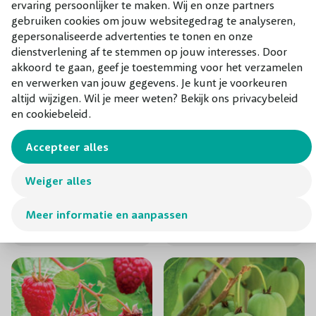
ervaring persoonlijker te maken. Wij en onze partners
gebruiken cookies om jouw websitegedrag te analyseren,
gepersonaliseerde advertenties te tonen en onze
dienstverlening af te stemmen op jouw interesses. Door
akkoord te gaan, geef je toestemming voor het verzamelen
en verwerken van jouw gegevens. Je kunt je voorkeuren
altijd wijzigen. Wil je meer weten? Bekijk ons privacybeleid
en cookiebeleid.
Accepteer alles
Doornloze braam
Doornloze braam
Thornfree 50-60 cm
Chester Thornless
Weiger alles
50-60 cm
€ 7,75
€ 6,95
Meer informatie en aanpassen