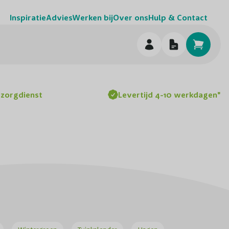
Inspiratie
Advies
Werken bij
Over ons
Hulp & Contact
h
ezorgdienst
Levertijd 4-10 werkdagen*