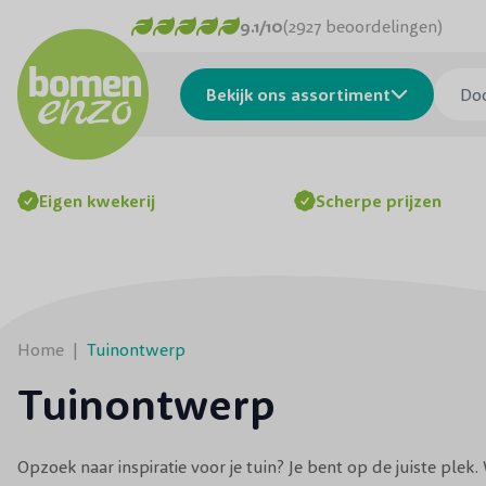
Ga naar de inhoud
9.1/10
(2927 beoordelingen)
Doorzo
Bekijk ons assortiment
Eigen kwekerij
Scherpe prijzen
Home
|
Tuinontwerp
Tuinontwerp
Opzoek naar inspiratie voor je tuin? Je bent op de juiste plek. 