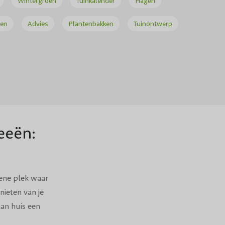
Wintergroen
Tuinkalender
Hagen
ten
Advies
Plantenbakken
Tuinontwerp
TWERP
eeën:
aar je
oene plek waar
nieten van je
aan huis een
en buiten in