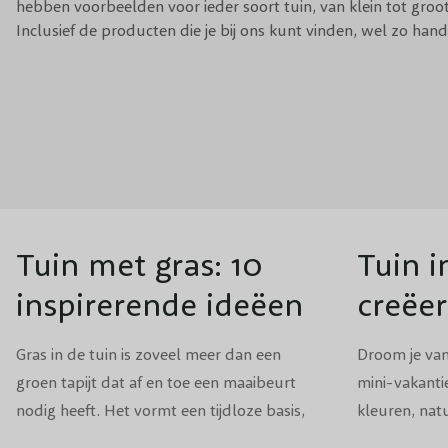
hebben voorbeelden voor ieder soort tuin, van klein tot groot
Inclusief de producten die je bij ons kunt vinden, wel zo hand
INSPIRATIE
TUINONTWERP
INSPIRAT
Tuin met gras: 10
Tuin in
inspirerende ideëen
creëe
boho-
Gras in de tuin is zoveel meer dan een
Droom je van 
groen tapijt dat af en toe een maaibeurt
mini-vakanti
nodig heeft. Het vormt een tijdloze basis,
kleuren, nat
brengt rust, verhoogt de biodiversiteit en
vleugje flo