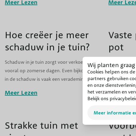
Meer Lezen
Meer Lez
biedt talloze creatieve mogelijkheden. Of
een paar sli
INSPIRATIE
TUINONTWERP
INSPIRAT
je nu een kleine stadstuin hebt, een groot
tuin, balkon
perceel of een speelhoek voor kinderen
heerlijk Ibiz
wilt creëren—met gras kun je werkelijk
Hoe creëer je meer
Vaste 
alle kanten op.
schaduw in je tuin?
pot
Schaduw in je tuin zorgt voor verkoeling,
Met planten i
Wij planten graag
vooral op zomerse dagen. Even bijkomen
balkon of tu
Cookies helpen ons de 
partners gebruiken co
in de schaduw is vaak een verademing.
vind je een 
en onze dienstverlenin
Hier vind je tips om natuurlijke schaduw
vaste plante
het verzamelen en verw
Meer Lezen
Meer Lez
in je tuin te creëren! Lees gauw verder.
groeien!
Bekijk ons privacybelei
INSPIRATIE
TUINONTWERP
INSPIRAT
Meer informatie e
Strakke tuin met
Voorb