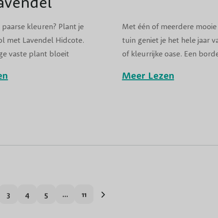
avendel
 paarse kleuren? Plant je
Met één of meerdere mooie b
l met Lavendel Hidcote.
tuin geniet je het hele jaar 
ge vaste plant bloeit
of kleurrijke oase. Een borde
an juni tot augustus en
grond in de tuin, dat met d
en
Meer Lezen
n heerlijke geur.
is beplant. Het is de perfec
voor iedere tuin, een groen
achtertuin en grote en kleine
menteel pagina
a
Pagina
Pagina
Pagina
Pagina
3
4
5
...
11