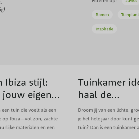
Filteren op:
advies
.
ig!
Bomen
Tuinplan
Inspiratie
IE
TUINONTWERP
INSPIRATIE
TUINON
 Ibiza stijl:
Tuinkamer id
r jouw eigen
haal de
paradijs
Mediterrane n
een tuin die voelt als een
Droom jij van een lichte, gr
eigen huis
e op Ibiza—vol zon, zachte
je het hele jaar door kunt ge
uurlijke materialen en een
tuin? Dan is een tuinkamer 
werpower? Goed nieuws: met
prachtige manier om binnen 