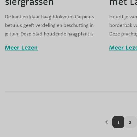
siergrassen
met L
De kant en klaar haag blokvorm Carpinus
Houdt je van
betulus geeft verdeling en beschutting in
borderbak vo
je tuin. Deze blad houdende haagplant is
Deze prachti
erg makkelijk in onderhoud door zijn
blauwpaars v
Meer Lezen
Meer Lez
compacte groei. In de winter behoudt de
verspreidt ee
haagbeuk zijn bruin geworden blad die in
het voorjaar plaats maakt voor fris groen,
jong blad.
U lees mo
Pagin
1
2