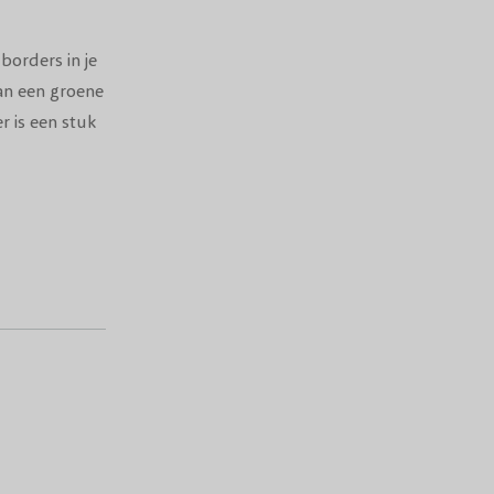
orders in je
van een groene
r is een stuk
iverse planten
te sfeermaker
e voortuin en
 tuin.