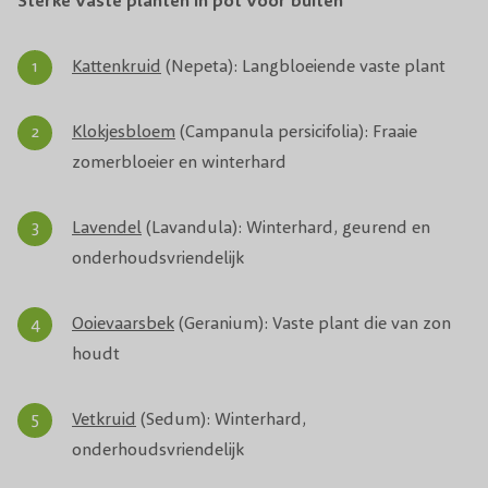
Sterke vaste planten in pot voor buiten
Kattenkruid
(Nepeta): Langbloeiende vaste plant
Klokjesbloem
(Campanula persicifolia): Fraaie
zomerbloeier en winterhard
Lavendel
(Lavandula): Winterhard, geurend en
onderhoudsvriendelijk
Ooievaarsbek
(Geranium): Vaste plant die van zon
houdt
Vetkruid
(Sedum): Winterhard,
onderhoudsvriendelijk