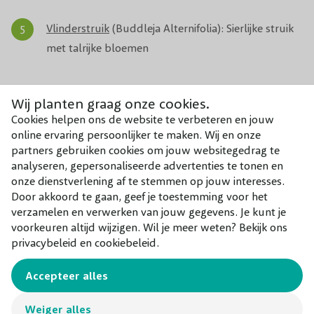
Vlinderstruik
(Buddleja Alternifolia): Sierlijke struik
met talrijke bloemen
Vaste planten in pot met rustige uitstraling
Wij planten graag onze cookies.
Cookies helpen ons de website te verbeteren en jouw
Hartlelie
(Hosta): Fraaie, hartvormige bladeren,
online ervaring persoonlijker te maken. Wij en onze
partners gebruiken cookies om jouw websitegedrag te
ideaal voor de schaduw of halfschaduw
analyseren, gepersonaliseerde advertenties te tonen en
onze dienstverlening af te stemmen op jouw interesses.
Siergrassen
: Makkelijk te verzorgen, natuurlijke look
Door akkoord te gaan, geef je toestemming voor het
verzamelen en verwerken van jouw gegevens. Je kunt je
voorkeuren altijd wijzigen. Wil je meer weten? Bekijk ons
Varens
(Dryopteris affinis): Winterhard,
privacybeleid en cookiebeleid.
groenblijvend, staan graag in de schaduw
Accepteer alles
Citrus bomen en planten in pot
Weiger alles