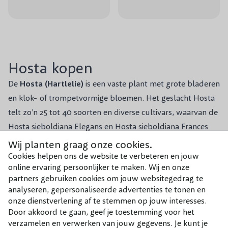
Hosta kopen
De
Hosta (Hartlelie)
is een vaste plant met grote bladeren
en klok- of trompetvormige bloemen. Het geslacht Hosta
telt zo’n 25 tot 40 soorten en diverse cultivars, waarvan de
Hosta sieboldiana Elegans en Hosta sieboldiana Frances
Williams de bekendste zijn. De bladeren zijn afhankelijk van
Wij planten graag onze cookies.
Lees meer
de soort hartvormig tot smal, donkergroen, blauwgroen of
Cookies helpen ons de website te verbeteren en jouw
online ervaring persoonlijker te maken. Wij en onze
geelgroen en hebben afgetekende nerven. Ook de
partners gebruiken cookies om jouw websitegedrag te
bloemen zijn er in verschillende kleuren. Hosta’s met
analyseren, gepersonaliseerde advertenties te tonen en
geurende bloemen zijn verkrijgbaar in het wit, lila of paars
onze dienstverlening af te stemmen op jouw interesses.
Door akkoord te gaan, geef je toestemming voor het
en trekken veel dieren in de tuin aan. De populaire
verzamelen en verwerken van jouw gegevens. Je kunt je
tuinplanten hebben niet alleen een fraai uiterlijk, maar zijn