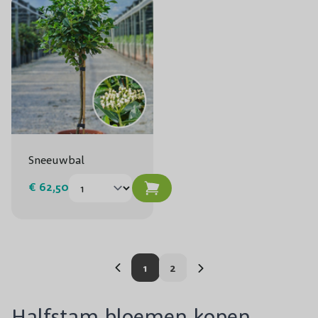
Sneeuwbal
€ 62,50
U lees momenteel pagina
Pagina
1
2
Halfstam bloemen kopen