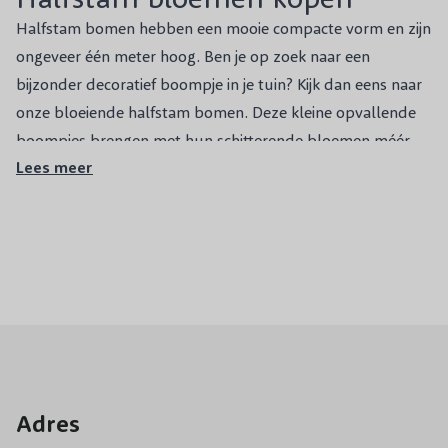
Halfstam bomen hebben een mooie compacte vorm en zijn
ongeveer één meter hoog. Ben je op zoek naar een
bijzonder decoratief boompje in je tuin? Kijk dan eens naar
onze bloeiende halfstam bomen. Deze kleine opvallende
boompjes brengen met hun schitterende bloemen méér
Lees meer
leven in je tuin. Bekende voorbeelden van deze bloeiende
toppertjes zijn: Hortensia Limelight, Magnolia grandiflora
Gallisoniensis en de Perzische slaapboom.
TIP:
Combineer zomerbloeiers met winterbloeiers! Door
halfstam boompjes met verschillende bloeiperiodes te
combineren, heb je het jaarrond een prachtige levendige
tuin!
Halfstam bloemen verzorgen
Adres