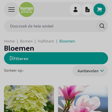
Ga naar de inhoud
Doorzoek de hele winkel
Searc
Home
|
Bomen
|
Halfstam
|
Bloemen
Bloemen
Filteren
Sorteer op: