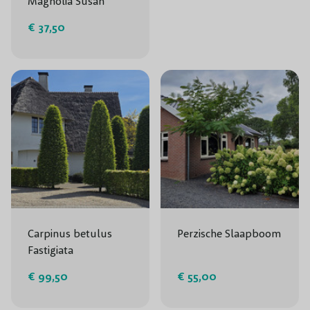
Magnolia Susan
€ 37,50
Carpinus betulus
Perzische Slaapboom
Fastigiata
€ 99,50
€ 55,00