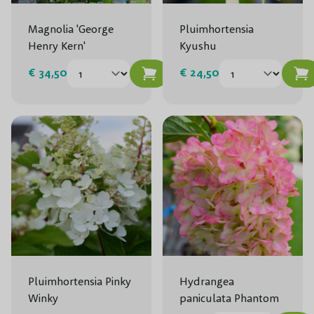
Magnolia 'George
Pluimhortensia
Henry Kern'
Kyushu
€ 34,50
€ 24,50
Pluimhortensia Pinky
Hydrangea
Winky
paniculata Phantom