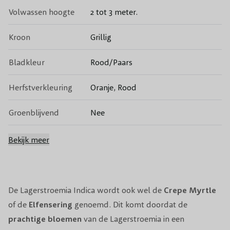
Volwassen hoogte
2 tot 3 meter.
Kroon
Grillig
Bladkleur
Rood/Paars
Herfstverkleuring
Oranje, Rood
Groenblijvend
Nee
Bloeikleur
Paars
Bekijk meer
Bloeitijd
Augustus, September, Oktober
Vruchten
Zaaddoos
De Lagerstroemia Indica wordt ook wel de
Crepe Myrtle
of de
Elfensering
genoemd. Dit komt doordat de
Giftigheid
Niet giftig voor mens of dier.
prachtige
bloemen
van de Lagerstroemia in een