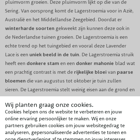
pluimvorm groeien. Deze pluimvorm lijkt op die van de
Snoeiperiode
Nvt.
Sering. Van oorsprong komt de Lagerstroemia voor in Azië,
Australië en het Middellandse Zeegebied. Doordat er
Grondsoort
Geschikt voor iedere grondsoort.
winterharde
soorten
gekweekt zijn kunnen deze ook in
Groeisnelheid
Gemiddeld
de Nederlandse tuinen groeien. De Lagerstroemia is een
echte trend op het tuingebied en vooral deze Lavender
Bloeivorm
Pluimvorm
Lace is een
uniek
beeld
in
de
tuin
. De Lagerstroemia struik
heeft een
donkere
stam
en een
donker
mahonie
blad wat
Windbestendigheid
Goed
een prachtig contrast is met de
rijkelijke
bloei
van
paarse
bloemen
die van augustus tot oktober je tuin zullen
Winterhardheid
Goed
sieren. De Lagerstroemia stelt weinig eisen aan de grond en
Biodiversiteit
Zeer geliefd door vlinders en bijen.
staat het liefst op een zonnige standplaats in de tuin. De
Wij planten graag onze cookies.
plant heeft een
compacte
groeiwijze
en is een prachtige
Cookies helpen ons de website te verbeteren en jouw
Toepassing
Volle grond of in pot.
bloeiende haag. De lagere takken kunnen worden
online ervaring persoonlijker te maken. Wij en onze
bijgesneden om de Lagerstroemia meer boomachtig te
partners gebruiken cookies om jouw websitegedrag te
Pot, Kluit, Kale wortel
Pot
analyseren, gepersonaliseerde advertenties te tonen en
maken, maar ook kan deze plant goed in een pot of als
onze dienstverlening af te stemmen op jouw interesses.