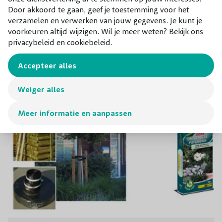
solitair staan.
Door akkoord te gaan, geef je toestemming voor het
verzamelen en verwerken van jouw gegevens. Je kunt je
voorkeuren altijd wijzigen. Wil je meer weten? Bekijk ons
Combineer met
privacybeleid en cookiebeleid.
Onze aanraders bij dit product
Accepteer alles
Weiger alles
Meer informatie en aanpassen