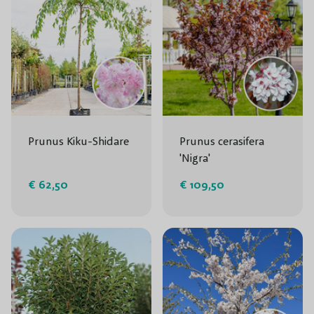
Prunus Kiku-Shidare
Prunus cerasifera
'Nigra'
€ 62,50
€ 109,50