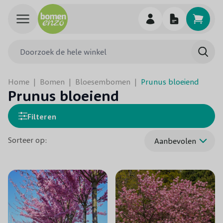
Ga naar de inhoud
Doorzoek de hele winkel
Searc
Home
|
Bomen
|
Bloesembomen
|
Prunus bloeiend
Prunus bloeiend
Filteren
Sorteer op: