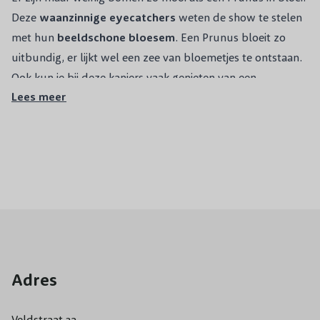
Deze
waanzinnige eyecatchers
weten de show te stelen
met hun
beeldschone bloesem
. Een Prunus bloeit zo
uitbundig, er lijkt wel een zee van bloemetjes te ontstaan.
Ook kun je bij deze kanjers vaak genieten van een
Lees meer
prachtige herfstverkleuring
. Een Prunus verandert per
seizoen, dit houdt je tuin levendig en dynamisch. Wat voor
groeivorm je ook zoekt, wij hebben zeker weten een
Prunus die bij je wensen past.
Hoogstam:
Prunus cerasifera Nigra, Japanse sierkers
Accolade, Prunus subhirtella Autumnalis
Meerstammig:
Meerstammige Prunus Nigra
Bolvorm:
Prunus eminens Umbraculifera
Adres
Dakvorm:
Prunus Nigra
Treurvorm:
Prunus Kiku-Shidare
Zuilvorm:
Zuilkers
Veldstraat 2a