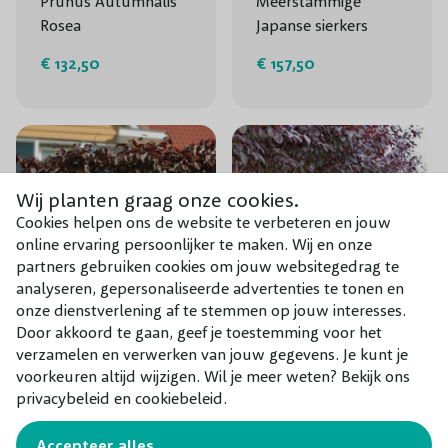
Prunus Autumnalis
Meerstammige
Rosea
Japanse sierkers
€ 132,50
€ 157,50
Wij planten graag onze cookies.
Cookies helpen ons de website te verbeteren en jouw
online ervaring persoonlijker te maken. Wij en onze
partners gebruiken cookies om jouw websitegedrag te
analyseren, gepersonaliseerde advertenties te tonen en
onze dienstverlening af te stemmen op jouw interesses.
Door akkoord te gaan, geef je toestemming voor het
verzamelen en verwerken van jouw gegevens. Je kunt je
Prunus nigra
Meerstammige
voorkeuren altijd wijzigen. Wil je meer weten? Bekijk ons
(dakvorm)
Prunus Nigra
privacybeleid en cookiebeleid.
€ 105,00
€ 137,50
Accepteer alles