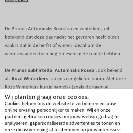
Bloeitijd
November, December
Vruchten
Rode Sierkersjes.
De Prunus Autumnalis Rosea is een winterkers, dit
betekend dat deze pas nadat het gevroren heeft bloeit,
Giftigheid
Niet giftig voor mens of dier.
vaak is dat in de herfst of winter. Ideaal om de
wintermaanden toch nog bloesem in de tuin te hebben.
Snoeiperiode
Direct na de bloei.
De
Prunus subhirtella 'Autumnalis Rosea'
, ook bekend
Klei, Zand, Veen. Absoluut geen natte
Grondsoort
bodem!
als
Roze Winterkers
, is een zeer geliefde boom. Met deze
Roze Winterkers kun je namelijk (zoals de naam al
Groeisnelheid
Gemiddeld
aangeeft)
in de winter genieten van prachtige witroze
Wij planten graag onze cookies.
Cookies helpen ons de website te verbeteren en jouw
bloesem
! Met de Autumnalis Rosea heb je dus zelfs in de
Windbestendigheid
Goed
online ervaring persoonlijker te maken. Wij en onze
winter een aantrekkelijke, levendige tuin. Deze
partners gebruiken cookies om jouw websitegedrag te
bloesemboom heeft een vaasvormige, brede kroon en
Winterhardheid
Goed
analyseren, gepersonaliseerde advertenties te tonen en
bereikt een hoogte van +/- 8 meter. De takken zijn zeer
onze dienstverlening af te stemmen op jouw interesses.
Lees meer