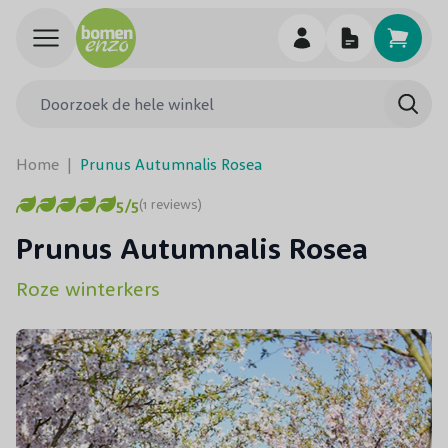
Ga naar de inhoud
Doorzoek de hele winkel
Searc
Home
|
Prunus Autumnalis Rosea
5/5
(1 reviews)
Prunus Autumnalis Rosea
Roze winterkers