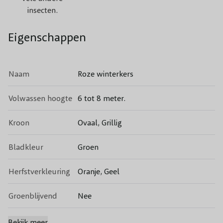
insecten.
Eigenschappen
Naam
Roze winterkers
Volwassen hoogte
6 tot 8 meter.
Kroon
Ovaal, Grillig
Bladkleur
Groen
Herfstverkleuring
Oranje, Geel
Groenblijvend
Nee
Bloeikleur
Roze, Wit
Bekijk meer