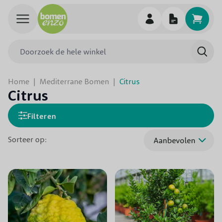
Ga naar de inhoud
Doorzoek de hele winkel
Searc
Home
|
Mediterrane Bomen
|
Citrus
Citrus
Filteren
Sorteer op: