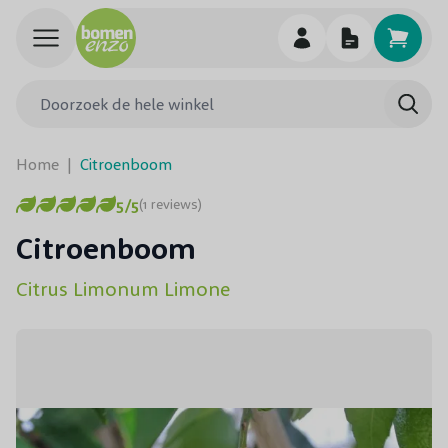
Ga naar de inhoud
Doorzoek de hele winkel
Searc
Home
|
Citroenboom
5/5
(1 reviews)
Citroenboom
Citrus Limonum Limone