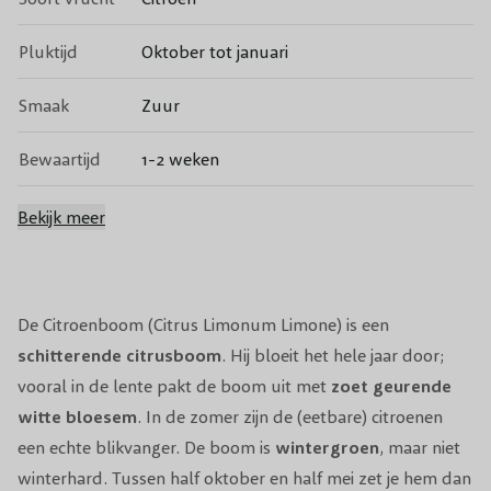
Pluktijd
Oktober tot januari
Smaak
Zuur
Bewaartijd
1-2 weken
Bestuiving
Zelfbestuivend
Bekijk meer
Bloeiperiode
April
Bloeikleur
Wit/rose
De Citroenboom (Citrus Limonum Limone) is een
schitterende citrusboom
. Hij bloeit het hele jaar door;
Snoeiperiode
Februari, maart
vooral in de lente pakt de boom uit met
zoet geurende
witte bloesem
. In de zomer zijn de (eetbare) citroenen
Standplaats
Zon
een echte blikvanger. De boom is
wintergroen
, maar niet
winterhard. Tussen half oktober en half mei zet je hem dan
Vanaf 7°C inpakken (in vliesdoek) of in een