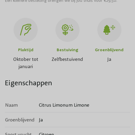
Een kleinere bestelling brengen we bij jou thuis voor €29,50.
Pluktijd
Bestuiving
Groenblijvend
Oktober tot
Zelfbestuivend
Ja
januari
Eigenschappen
Naam
Citrus Limonum Limone
Groenblijvend
Ja
Soort vrucht
Citroen