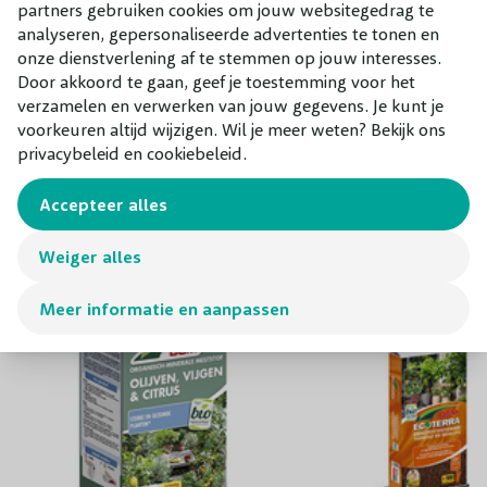
partners gebruiken cookies om jouw websitegedrag te
Er zijn diverse maten op voorraad. Zoek je een specifieke
analyseren, gepersonaliseerde advertenties te tonen en
maat? Vraag ons naar de beschikbaarheid!
onze dienstverlening af te stemmen op jouw interesses.
Door akkoord te gaan, geef je toestemming voor het
verzamelen en verwerken van jouw gegevens. Je kunt je
voorkeuren altijd wijzigen. Wil je meer weten? Bekijk ons
privacybeleid en cookiebeleid.
Combineer met
Onze aanraders bij dit product
Accepteer alles
Weiger alles
Meer informatie en aanpassen