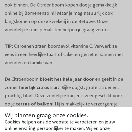
Winterhardheid
vorstvrije ruimte laten overwinteren met
ook binnen. De Citroenboom kopen doe je gemakkelijk
voldoende licht
online bij Bomenenzo.nl! Maar je mag natuurlijk ook
langskomen op onze kwekerij in de Betuwe. Onze
Pot/Kluit/Kale
vriendelijke tuinspecialisten helpen je graag verder.
Pot
wortel
TIP:
Citroenen zitten boordevol vitamine C. Verwerk ze
Bladkleur
Groen
eens in een heerlijke taart of cake, en geniet er samen met
Grondsoort
Voedingsrijk en goed gedraineerd
vrienden en familie van.
2x per jaar (in april en september met
De Citroenboom
bloeit het hele jaar door
en geeft in de
Voeding
meststof voor Mediterrane planten)
zomer
heerlijk citrusfruit
. Rijke oogst, grote citroenen,
prachtig blad. Deze zuidelijke kanjer is zeer geschikt voor
Pot/Kluit/Kale
Pot
op je
terras of balkon
! Hij is makkelijk te verzorgen: je
wortel
hebt er weinig omkijken naar.
Wij planten graag onze cookies.
Cookies helpen ons de website te verbeteren en jouw
online ervaring persoonlijker te maken. Wij en onze
Citrusbomen
worden door ons geïmporteerd vanuit Spanje.