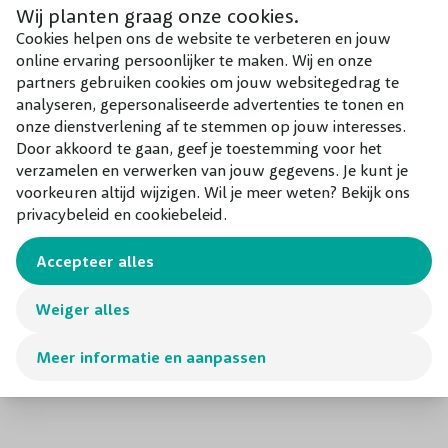
Wij planten graag onze cookies.
Spirea kopen
Cookies helpen ons de website te verbeteren en jouw
online ervaring persoonlijker te maken. Wij en onze
Wanneer je graag wilt genieten van een mooie groene tuin
partners gebruiken cookies om jouw websitegedrag te
analyseren, gepersonaliseerde advertenties te tonen en
en prachtige bloemen, zonder dat je hier veel uren aan
onze dienstverlening af te stemmen op jouw interesses.
kwijt bent, biedt de
Spirea/ Spiraea
(Spierstruik) de
Door akkoord te gaan, geef je toestemming voor het
uitkomst. Dit geslacht omvat zo’n 80 tot 100 soorten
verzamelen en verwerken van jouw gegevens. Je kunt je
Spirea heesters, die stuk voor stuk een lust voor het oog
voorkeuren altijd wijzigen. Wil je meer weten? Bekijk ons
privacybeleid en cookiebeleid.
Lees meer
én van nature niet veeleisende en zeer sterke planten zijn.
Het is een plant die weinig onderhoud nodig heeft en
Accepteer alles
daarom geschikt is voor iedere tuinier. Kenmerkend voor de
bloeiende vaste plant zijn de mooie bloemen – afhankelijk
Weiger alles
van de soort en cultivar – in roze, rode, paarse of witte
kleuren. Spierstruiken bloeien aan nieuwe, jonge scheuten.
Meer informatie en aanpassen
Na de bloei volgen vruchten, die in trek zijn bij vogels. Het
blad is smal en scherp getand en kent prachtige
herfstkleuren. Hierna valt het blad van de Spierstruik