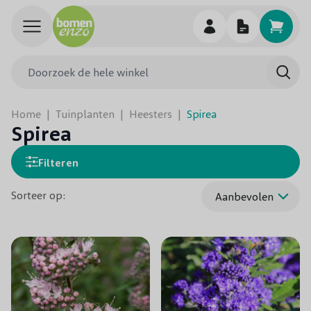
Ga naar de inhoud
Doorzoek de hele winkel
Searc
Home
|
Tuinplanten
|
Heesters
|
Spirea
Spirea
Filteren
Sorteer op: