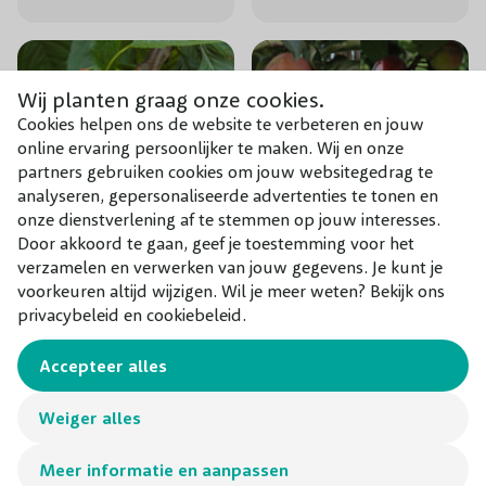
Wij planten graag onze cookies.
Cookies helpen ons de website te verbeteren en jouw
online ervaring persoonlijker te maken. Wij en onze
partners gebruiken cookies om jouw websitegedrag te
analyseren, gepersonaliseerde advertenties te tonen en
onze dienstverlening af te stemmen op jouw interesses.
Door akkoord te gaan, geef je toestemming voor het
verzamelen en verwerken van jouw gegevens. Je kunt je
voorkeuren altijd wijzigen. Wil je meer weten? Bekijk ons
Kersenboom
4 Fruitbomen
privacybeleid en cookiebeleid.
Bigarreau Burlat
Laagstam of
Halfstam
Accepteer alles
€ 16,50
€ 55,00
Weiger alles
Meer informatie en aanpassen