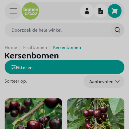
Ga naar de inhoud
Doorzoek de hele winkel
Searc
Home
|
Fruitbomen
|
Kersenbomen
Kersenbomen
Filteren
Sorteer op: