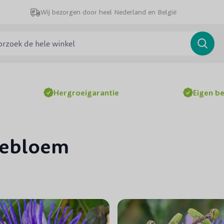
Wij bezorgen door heel Nederland en België
ek de hele winkel
Searc
Hergroeigarantie
Eigen b
iebloem