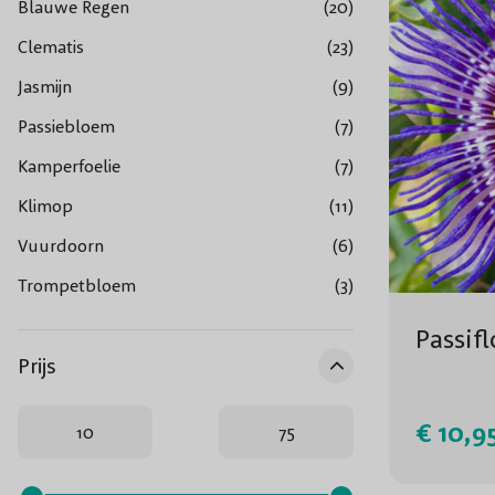
Blauwe Regen
(20)
Clematis
(23)
Jasmijn
(9)
Passiebloem
(7)
Kamperfoelie
(7)
Klimop
(11)
Vuurdoorn
(6)
Trompetbloem
(3)
Passif
Prijs
€ 10,9