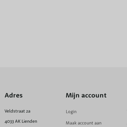
maar ook kun 
Passie
Geef de Passi
slappe blader
veroorzaakt d
water en voed
langst plezie
TIP
: De passi
zodat zij ook
Passie
Adres
Mijn account
Het snoeien v
voorjaar snoe
Veldstraat 2a
Login
verstandig om
4033 AK Lienden
Maak account aan
Heb je vragen