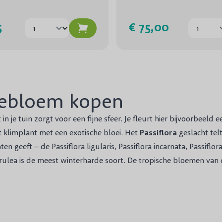
5
€ 75,00
iebloem kopen
t
in je tuin zorgt voor een fijne sfeer. Je fleurt hier bijvoorbeel
t klimplant met een exotische bloei. Het
Passiflora
geslacht telt
en geeft – de Passiflora ligularis, Passiflora incarnata, Passifl
erulea is de meest winterharde soort. De tropische bloemen van 
vember bloeien. Lange tijd, de hele zomer lang, is de Passieblo
rlijk heeft, heeft de sierplant ook een geneeskundige werking. He
tandplaats zal de bloeiende plant de meeste bloemen geven. Bij
or de grond rondom af te dekken met bijvoorbeeld bladeren. De 