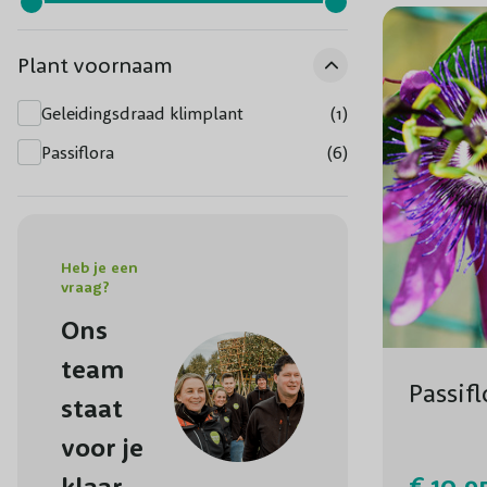
Plant voornaam
Geleidingsdraad klimplant
(1)
Passiflora
(6)
Heb je een
vraag?
Ons
team
Passif
staat
voor je
€ 10,9
klaar.