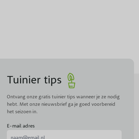
n.
heeft de plant vrijwel geen water nodig. Krijgt je Passiflora
 bladeren een teken van de verwelkingsziekte zijn,
an voor de juiste groeiomstandigheden – voldoende zon,
dat de vaste plant op een zonnige plek staat. Zo heb je het
e klimplant af, zodat deze beschermd wordt.
Tuinier tips
n de tuin of om cadeau te doen aan familie en vrienden,
Ontvang onze gratis tuinier tips wanneer je ze nodig
hebt. Met onze nieuwsbrief ga je goed voorbereid
het seizoen in.
m in volle grond hebt geplant, kun je de klimplant in het
e takken weg. Als de vaste plant in een pot is geplant, is het
E-mail adres
 je dan net voor dit moment.
E-mail adres
 van je Passiebloem? Of wens je meer informatie over onze