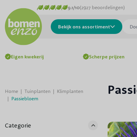
Ga naar de inhoud
9.1/10
(2927 beoordelingen)
Doorzo
Bekijk ons assortiment
Eigen kwekerij
Scherpe prijzen
Pass
Home
|
Tuinplanten
|
Klimplanten
|
Passiebloem
Categorie