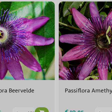
lora Beervelde
Passiflora Amethy
5
€ 10,95