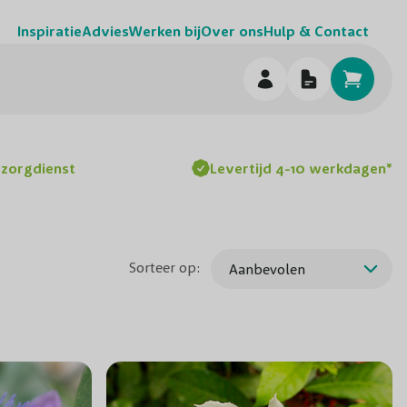
Inspiratie
Advies
Werken bij
Over ons
Hulp & Contact
h
ezorgdienst
Levertijd 4-10 werkdagen*
Sorteer op: