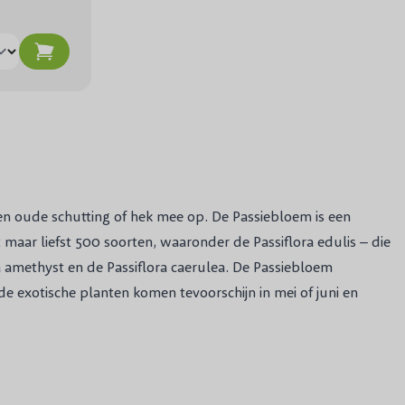
d een oude schutting of hek mee op. De Passiebloem is een
 maar liefst 500 soorten, waaronder de Passiflora edulis – die
ora amethyst en de Passiflora caerulea. De Passiebloem
de exotische planten komen tevoorschijn in mei of juni en
em dus een showsteler in je tuin. Behalve dat de Passiebloem
t liefst staat de zelfhechtende klimplant in de volle zon: op
 erg strenge vorst kun je de Passiebloem het best
Passiflora caerulea is in de volle grond aan te planten,