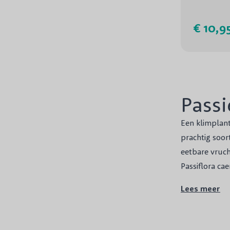
€ 10,9
Pass
Een
klimplan
prachtig soor
eetbare vrucht
Passiflora ca
kunnen tot no
Lees meer
een fraai uite
een zonnige s
beschermen do