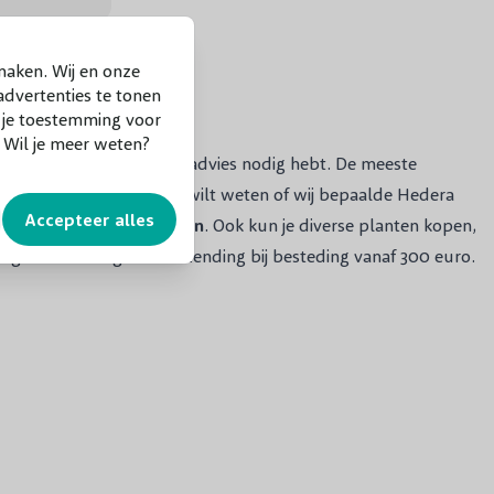
maken. Wij en onze
dvertenties te tonen
f je toestemming voor
. Wil je meer weten?
 langs als je persoonlijk advies nodig hebt. De meeste
act met ons op als je wilt weten of wij bepaalde Hedera
Accepteer alles
g ook andere
haagplanten
. Ook kun je diverse planten kopen,
lig betalen en gratis verzending bij besteding vanaf 300 euro.
 Hedera is bij de meeste mensen bekend als de
klimop
. Deze
n. Ook kunnen deze mooie groene planten worden gebruikt als
ing en ga je onkruidgroei tegen. Wil je een lelijke muur aan
ten zijn
zelfhechtend
aan de muur of schutting. Kom bij ons
edera helix Woerner en de klimop Hedera Helix