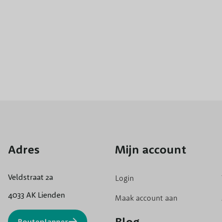
Hedera
De Hedera kun
om de klimop 
meteen als j
klimop houdt
voor een go
meter. De Hed
Bij Bomenenzo
Adres
Mijn account
planten en gr
Veldstraat 2a
Login
4033 AK Lienden
Maak account aan
Blog
Routeplanner