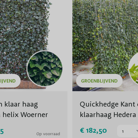
IJVEND
GROENBLIJVEND
n klaar haag
Quickhedge Kant 
 helix Woerner
klaarhaag Hedera
Hibernica
95
€ 182,50
Op voorraad