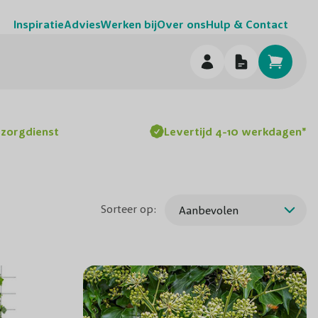
Inspiratie
Advies
Werken bij
Over ons
Hulp & Contact
h
ezorgdienst
Levertijd 4-10 werkdagen*
Sorteer op: