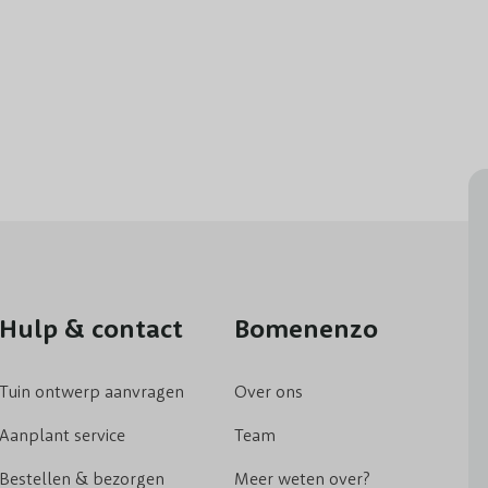
 planten
 je in principe het hele jaar door
planten
, maar liever niet als 
te planten. Plant je de Hedera in de herfst, dan krijgt de klimo
e de Hedera
klimop
plant
in het voorjaar aanplant. Wel is het d
 van de zon, maar doet het ook goed op een
schaduwrijke
plek
ede Hedera
bloei
en een dichte
begroeiing
. Ook bij Hedera
bode
era is zelfhechtend en kan dus bij een muur of schutting gepl
 vindt je naast de Hedera kant en klaar
hagen ook andere
haag
Hulp & contact
Bomenenzo
oenblijvende bomen. Bij ons ben je verzekerd van veilig betalen 
Tuin ontwerp aanvragen
Over ons
Aanplant service
Team
Bestellen & bezorgen
Meer weten over?