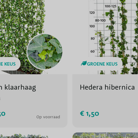
E KEUS
GROENE KEUS
n klaarhaag
Hedera hibernica
a
50
€ 1,50
Op voorraad