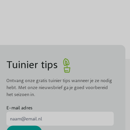
de grond bevroren is. Ook in droge periodes is het niet handig
p de tijd om zich sterk te kunnen wortelen. De Hedera groeit
an van belang dat je voldoende
water
geeft. De Hedera
. Plaats 4 à 5 planten per strekkende meter om te zorgen
mbedekkers
kunt u uitgaan van 6-8 planten per vierkante
Tuinier tips
ant worden.
Ontvang onze gratis tuinier tips wanneer je ze nodig
planten
. Ook kun je diverse planten kopen, zoals vaste
hebt. Met onze nieuwsbrief ga je goed voorbereid
en gratis verzending bij besteding vanaf 300 euro.
het seizoen in.
E-mail adres
E-mail adres