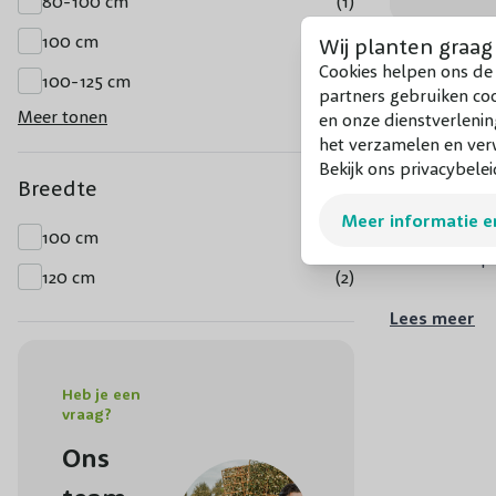
80-100 cm
(1)
100 cm
(1)
Wij planten graag
Cookies helpen ons de 
100-125 cm
(1)
partners gebruiken co
Meer tonen
en onze dienstverlenin
Hedera
het verzamelen en verw
De
Hedera
ko
Bekijk ons privacybelei
Breedte
Hedera’s heb
Meer informatie e
soorten op v
100 cm
(1)
zoals vaste p
120 cm
(2)
Hedera
Lees meer
De Hedera Hib
klimplant is
w
Heb je een
vraag?
Hedera bodemb
het oog ontt
Ons
langs als je p