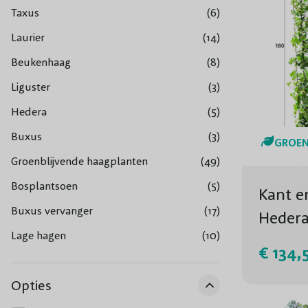
Taxus
(6)
Laurier
(14)
Beukenhaag
(8)
Liguster
(3)
Hedera
(5)
Buxus
(3)
GROEN
Groenblijvende haagplanten
(49)
Bosplantsoen
(5)
Kant e
Buxus vervanger
(17)
Heder
Lage hagen
(10)
€ 134,
Opties