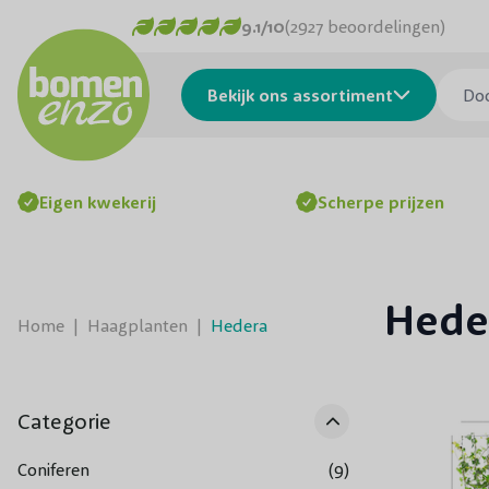
Ga naar de inhoud
9.1/10
(2927 beoordelingen)
Doorzo
Bekijk ons assortiment
Eigen kwekerij
Scherpe prijzen
Hede
Home
|
Haagplanten
|
Hedera
Categorie
Coniferen
(9)