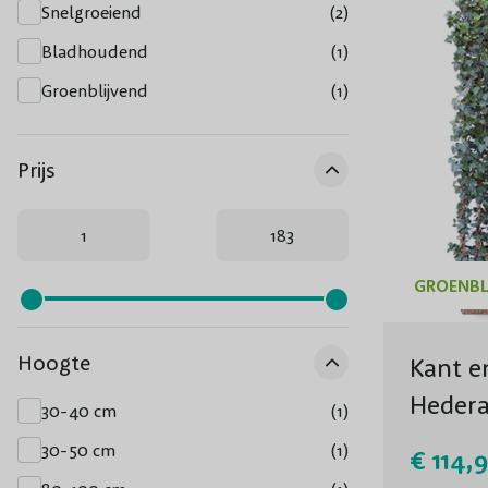
Snelgroeiend
(2)
Bladhoudend
(1)
Groenblijvend
(1)
Prijs
GROENBL
Hoogte
Kant e
Hedera
30-40 cm
(1)
30-50 cm
(1)
€ 114,