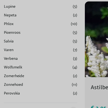
Lupine
(5)
Nepeta
(2)
Phlox
(10)
Pioenroos
(5)
Salvia
(5)
Varen
(7)
Verbena
(3)
Wolfsmelk
(4)
Zomerheide
(2)
Zonnehoed
(11)
Astilb
Perovskia
(2)
€ 2,95