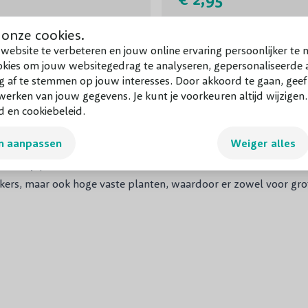
 onze cookies.
website te verbeteren en jouw online ervaring persoonlijker te 
okies om jouw websitegedrag te analyseren, gepersonaliseerde a
g af te stemmen op jouw interesses. Door akkoord te gaan, gee
be kopen
erken van jouw gegevens. Je kunt je voorkeuren altijd wijzigen
d en cookiebeleid.
ren in de tuin hoeven te spenderen, maar wel genieten van een fr
n aanpassen
Weiger alles
luimspirea
genoemd. Astilbe is een geslacht van circa vijfentw
stilbe japonica, Astilbe arendsii en Astilbe chinensis als de be
s, maar ook hoge vaste planten, waardoor er zowel voor grote t
an de soort, bloeit de Pluimspirea (Astilbe) tussen juni en sep
tsteken. Deze zijn wit, roze, rood of paars, trekken veel vlinders
i, maken de donkergroene bladeren de Astilbe een bijzondere en
sierlijk ingesneden en varenachtig. Hoewel de sfeermaker niet
e struiken behoort, is de Astilbe Pluimspirea in de winter nog e
, die hun decoratieve waarde behouden, zeker wanneer ze met s