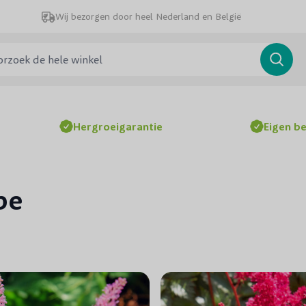
Wij bezorgen door heel Nederland en België
ek de hele winkel
Searc
Hergroeigarantie
Eigen b
be