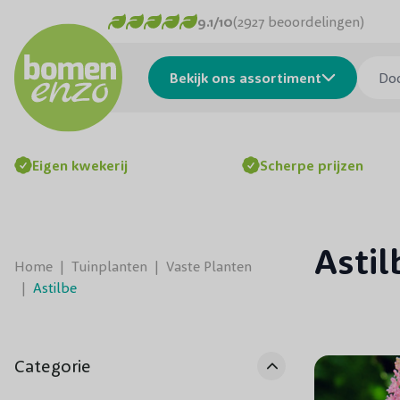
Ga naar de inhoud
9.1/10
(2927 beoordelingen)
Doorzo
Bekijk ons assortiment
Eigen kwekerij
Scherpe prijzen
Astil
Home
|
Tuinplanten
|
Vaste Planten
|
Astilbe
Categorie