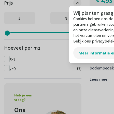
Prijs
Wij planten graag
Cookies helpen ons de 
partners gebruiken co
en onze dienstverlenin
Astil
het verzamelen en verw
Bekijk ons privacybelei
Wil je geen u
Hoeveel per m2
Meer informatie e
Nederlands
P
5-7
(1)
hybriden de A
bodembedekker
7-9
(3)
Afhankelijk v
Lees meer
gebladerte ui
Naast de bloe
Heb je een
donkergroen, 
vraag?
groenblijvend
Ons
bloempluimen