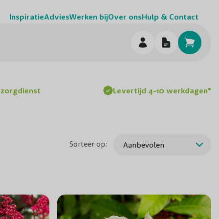
Inspiratie
Advies
Werken bij
Over ons
Hulp & Contact
h
ezorgdienst
Levertijd 4-10 werkdagen*
Sorteer op: