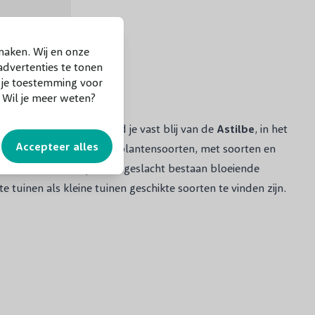
maken. Wij en onze
dvertenties te tonen
f je toestemming voor
. Wil je meer weten?
aaie tuinplant? Dan word je vast blij van de
Astilbe
, in het
Accepteer alles
intig langbloeiende vaste plantensoorten, met soorten en
kendste. Binnen het plantengeslacht bestaan bloeiende
uinen als kleine tuinen geschikte soorten te vinden zijn.
tember met opvallende, spitse bloempluimen, die boven het
, bijen en hommels aan en zijn ook geschikt als snijbloemen.
 populaire tuinplant. Het blad van de Pluimspirea is
 tot de groep groenblijvende bodembedekkers of
rg aantrekkelijk. Dit komt door de uitgebloeide
neeuw of rijp bedekt zijn.