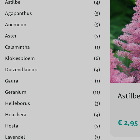
Astilbe
(4)
Agapanthus
(5)
Anemoon
(5)
Aster
(5)
Calamintha
(1)
Klokjesbloem
(6)
Duizendknoop
(4)
Gaura
(1)
Geranium
(11)
Astilb
Helleborus
(3)
Heuchera
(4)
€ 2,95
Hosta
(5)
Lavendel
(3)