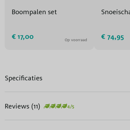
Boompalen set
Snoeisch
€ 17,00
€ 74,95
Op voorraad
Specificaties
Reviews (11)
4/5