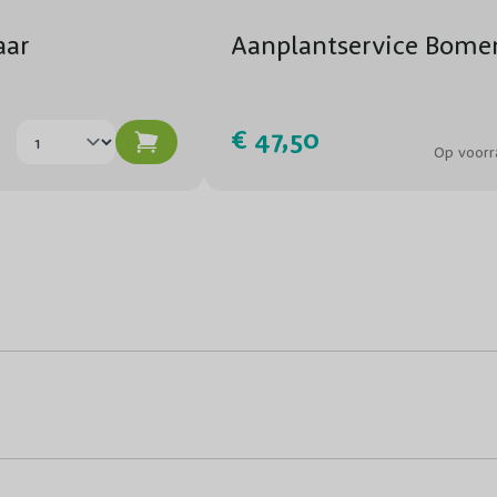
aar
Aanplantservice Bome
€ 47,50
Op voorr