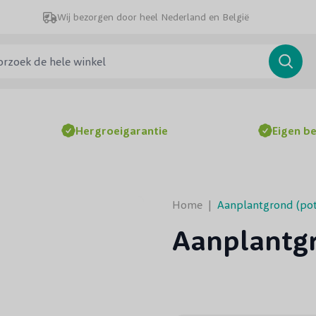
Wij bezorgen door heel Nederland en België
ek de hele winkel
Searc
Hergroeigarantie
Eigen b
Home
|
Aanplantgrond (po
Aanplantg