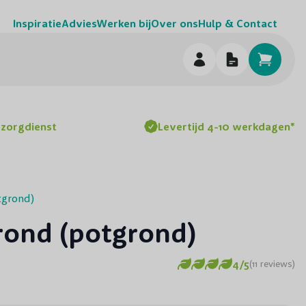
Inspiratie
Advies
Werken bij
Over ons
Hulp & Contact
h
ezorgdienst
Levertijd 4-10 werkdagen*
tgrond)
rond (potgrond)
4/5
(11 reviews)