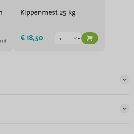
n
Kippenmest 25 kg
€ 18,50
aad