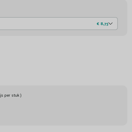
€ 8,75
ijs per stuk )