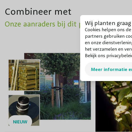
Combineer met
Onze aanraders bij dit product
Wij planten graag
Cookies helpen ons de 
partners gebruiken co
en onze dienstverlenin
het verzamelen en verw
Bekijk ons privacybelei
Meer informatie e
NIEUW