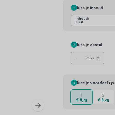
1
Kies je inhoud
Inhoud:
40ltr.
2
Kies je aantal
Stuks
3
Kies je voordeel
( pr
1
5
€ 8,75
€ 8,25