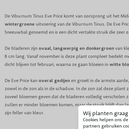
De Viburnum Tinus Eve Price komt van oorsprong uit het Mid
wintergroene
uitvoering van de Viburnum Tinus. De Eve Pri
Sneeuwbal
genoemd en is een dicht vertakte struik die zeer
c
De bladeren zijn
ovaal, langwerpig en donkergroen
van kle
8 cm lang. Vanaf november is deze plant compleet bedekt m
dicht blijven tot februari, waarna ze gaan bloeien in
witte bl
De Eve Price kan
overal gedijen
en groeit in de armste aarde
zowel in de zon als in de schaduw. In de zon zal deze plant 
zoveel bloemen geven dat de bladeren volledig verscholen zu
zullen er minder bloemen komen, maar de struik blijft dan l
Wij planten graag
zijn feller van kleur.
Cookies helpen ons de 
partners gebruiken co