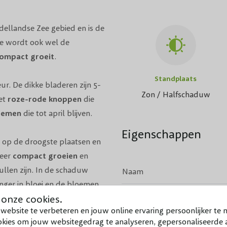
dellandse Zee gebied en is de
ce wordt ook wel de
ompact groeit
.
Standplaats
ur. De dikke bladeren zijn 5-
Zon / Halfschaduw
et
roze-rode knoppen
die
oemen
die tot april blijven.
Eigenschappen
, op de droogste plaatsen en
zeer
compact groeien
en
llen zijn. In de schaduw
Naam
anger in bloei en de bloemen
Volwassen hoogte
 onze cookies.
website te verbeteren en jouw online ervaring persoonlijker te 
Kroon
okies om jouw websitegedrag te analyseren, gepersonaliseerde a