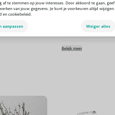
g af te stemmen op jouw interesses. Door akkoord te gaan, gee
erken van jouw gegevens. Je kunt je voorkeuren altijd wijzigen
Bladkleur
d en cookiebeleid.
Groenblijvend
n aanpassen
Weiger alles
Bloeikleur
Bloeitijd
Bekijk meer
Vruchten
Giftigheid
Snoeiperiode
Grondsoort
Groeisnelheid