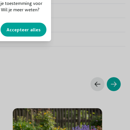
f je toestemming voor
. Wil je meer weten?
Groen
Nee
Accepteer alles
Wit
Winter
Blauwzwarte knoppen
Niet giftig voor mensen en dieren
Alleen snoeien voor vormgeving
Goed doorlatende grond
Gemiddeld