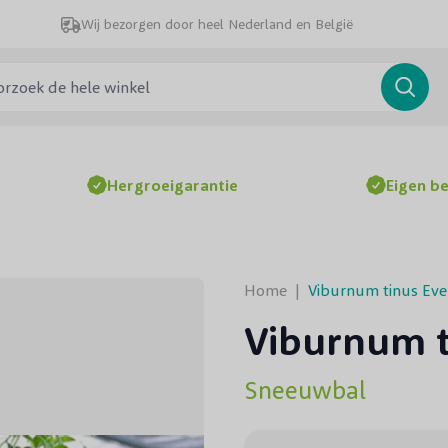
Wij bezorgen door heel Nederland en België
ek de hele winkel
Searc
Hergroeigarantie
Eigen b
Home
|
Viburnum tinus Eve 
Viburnum t
Sneeuwbal