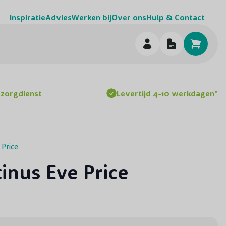
Inspiratie
Advies
Werken bij
Over ons
Hulp & Contact
h
ezorgdienst
Levertijd 4-10 werkdagen*
Price
inus Eve Price