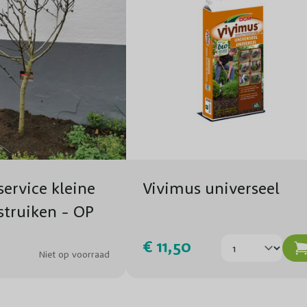
Bloeivorm
Windbestendigheid
Winterhardheid
Toepassing
Pot, Kluit, Kale wortel
ervice kleine
Vivimus universeel
struiken - OP
AG
€ 11,50
Niet op voorraad