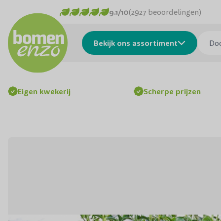
Ga naar de inhoud
9.1/10
(2927 beoordelingen)
Doorzo
Bekijk ons assortiment
Eigen kwekerij
Scherpe prijzen