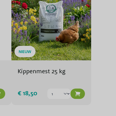
Trosvormig
Goed
Zeer goed
(kleine) tuinen, terras en balkon
NIEUW
Pot
Kippenmest 25 kg
€ 18,50