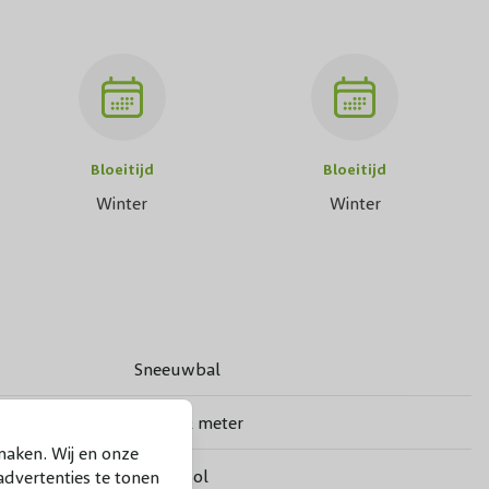
Bloeitijd
Bloeitijd
Winter
Winter
Sneeuwbal
1,5 tot 2 meter
maken. Wij en onze
Rond/Bol
dvertenties te tonen