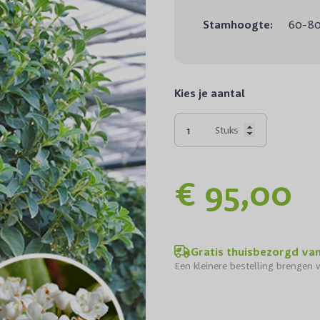
Stamhoogte:
60-8
Kies je aantal
Stuks
€ 95,00
Gratis thuisbezorgd va
Een kleinere bestelling brengen w