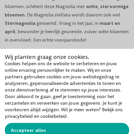
Aantal per m2
1
bloemen, schittert deze Magnolia met
witte, stervormige
bloemen
. De Magnolia stellata wordt daarom ook wel
Voeding
Organische meststof
Stermagnolia
genoemd. Vroeg in het jaar, in
maart en
april
, bewonder je heerlijk geurende, zuiver witte bloemen
Groeisnelheid
Langzaam
in overvloed. Een echte voorjaarsbode!
Geschikt voor
Solitair / kleine tuin
Lees meer
Wij planten graag onze cookies.
Na de bloei loopt de struik uit met
smalle, ovale,
Cookies helpen ons de website te verbeteren en jouw
donkergroene bladeren
. Hoewel de Stermagnolia
niet
online ervaring persoonlijker te maken. Wij en onze
Combineer met
wintergroen
is, is de struik
wel winterhard
. Door de
partners gebruiken cookies om jouw websitegedrag te
vroege bloei kunnen de knoppen helaas wel kans op
Onze aanraders bij dit product
analyseren, gepersonaliseerde advertenties te tonen en
onze dienstverlening af te stemmen op jouw interesses.
vorstschade oplopen, dus een
beschutte standplaats
is
Door akkoord te gaan, geef je toestemming voor het
gewenst.
verzamelen en verwerken van jouw gegevens. Je kunt je
voorkeuren altijd wijzigen. Wil je meer weten? Bekijk ons
De Magnolia stellata groeit
bossig opgaand
en wordt
privacybeleid en cookiebeleid.
naarmate de voorjaarsbloeier ouder wordt meer
Accepteer alles
bolvormig. Het is een
kleine tot middelgrote struik
, die