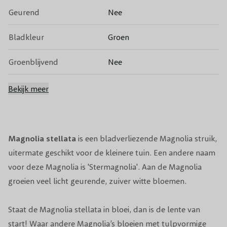
Geurend
Nee
Bladkleur
Groen
Groenblijvend
Nee
Vruchtdragend
Nee
Bekijk meer
Volwassen hoogte
3 tot 4 meter
Snoeiperiode
Na de bloei
Magnolia stellata
is een bladverliezende Magnolia struik,
uitermate geschikt voor de kleinere tuin. Een andere naam
Standplaats
Zon
voor deze Magnolia is 'Stermagnolia'. Aan de Magnolia
groeien veel licht geurende, zuiver witte bloemen.
Winterhardheid
Redelijk winterhard
Staat de Magnolia stellata in bloei, dan is de lente van
Planttijd
Jaarrond
start! Waar andere Magnolia’s bloeien met tulpvormige