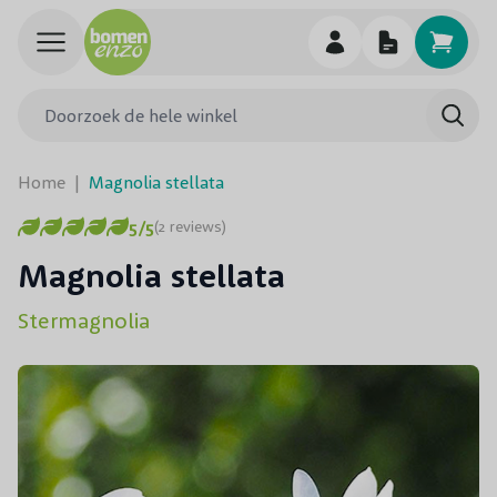
Ga naar de inhoud
Doorzoek de hele winkel
Searc
Home
|
Magnolia stellata
5/5
(2 reviews)
Magnolia stellata
Stermagnolia