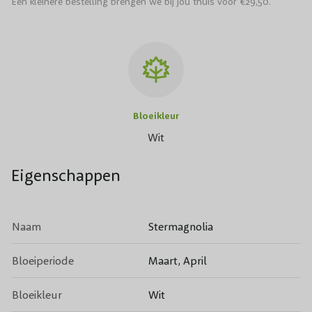
Een kleinere bestelling brengen we bij jou thuis voor €29,50.
Bloeikleur
Wit
Eigenschappen
Naam
Stermagnolia
Bloeiperiode
Maart, April
Bloeikleur
Wit