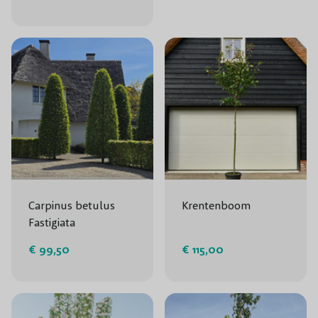
Carpinus betulus
Krentenboom
Fastigiata
€ 99,50
€ 115,00