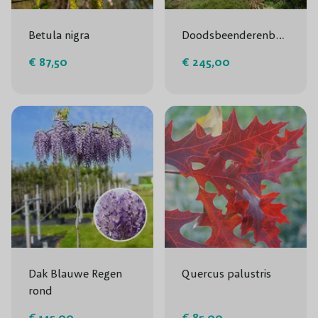
Betula nigra
Doodsbeenderenboom
€ 87,50
€ 245,00
Dak Blauwe Regen
Quercus palustris
rond
€ 145,00
€ 85,00