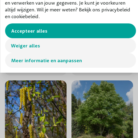
en verwerken van jouw gegevens. Je kunt je voorkeuren
altijd wijzigen. Wil je meer weten? Bekijk ons privacybeleid
en cookiebeleid.
Accepteer alles
Gleditsia triacanthos
Acer platanoides
Weiger alles
Sunburst
'Drummondii'
Meer informatie en aanpassen
€ 122,50
€ 65,00