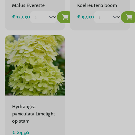
Malus Evereste
Koelreuteria boom
€ 127,50
€ 97,50
Hydrangea
paniculata Limelight
op stam
€ 24,50