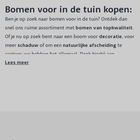
Bomen voor in de tuin kopen:
Ben je op zoek naar bomen voor in de tuin? Ontdek dan
snel ons ruime assortiment met
bomen van topkwaliteit
.
Of je nu op zoek bent naar een boom voor
decoratie
, voor
meer
schaduw
of om een
natuurlijke
afscheiding
te
creëren: we hebben het allemaal. Denk hierbij aan
Lees meer
leibomen, dakbomen, bolbomen, blokbomen,
bloesembomen, zuilbomen, treurbomen en laanbomen.
Ook vind je in ons assortiment veel verschillende
appelbomen, perenbomen, kersenbomen, pruimenbomen,
perzikbomen en notenbomen. Ideaal voor in een
kleine
tuin
,
middelgrote tuin
of
grote tuin
.
Bomen voor in de
tuin kopen
doe je bij
Bomenenzo.nl
! Geniet het hele jaar
door van een prachtige boom. Jarenlang plezier
gegarandeerd.