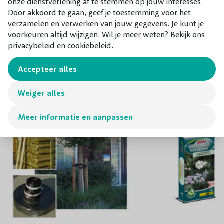
onze dienstverlening af te stemmen op jouw interesses.
maandag t/m zaterdag.
Bloeikleur
Geel
Door akkoord te gaan, geef je toestemming voor het
verzamelen en verwerken van jouw gegevens. Je kunt je
voorkeuren altijd wijzigen. Wil je meer weten? Bekijk ons
privacybeleid en cookiebeleid.
Combineer met
Onze aanraders bij dit product
Accepteer alles
Weiger alles
Meer informatie en aanpassen