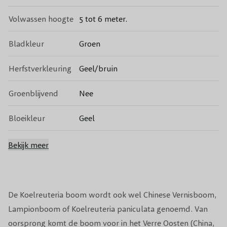
Volwassen hoogte
5 tot 6 meter.
Bladkleur
Groen
Herfstverkleuring
Geel/bruin
Groenblijvend
Nee
Bloeikleur
Geel
Bloeitijd
Juli, Augustus
Bekijk meer
Na de bloei verschijnen er
Vruchten
lampionachtige vruchten
De Koelreuteria boom wordt ook wel Chinese Vernisboom,
Niet snoeien, eventueel dode en
Lampionboom of Koelreuteria paniculata genoemd. Van
Snoeiperiode
uitstekende takken wegsnoeien in
oorsprong komt de boom voor in het Verre Oosten (China,