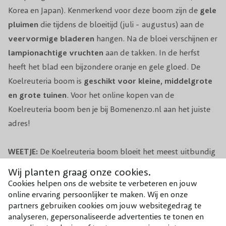
maart.
Korea en Japan). Kenmerkend voor deze boom zijn de
gele
pluimen
die tijdens de bloeitijd (juli - augustus) aan de
Grondsoort
Lichte klei, zand en zavel
veervormige bladeren
hangen. Na de bloei verschijnen er
Groeisnelheid
Gemiddeld
lampionachtige vruchten
aan de takken. In de herfst
heeft het blad een bijzondere oranje en gele gloed. De
Windbestendigheid
Goed
Koelreuteria boom is
geschikt voor kleine, middelgrote
en grote tuinen
. Voor het online kopen van de
Winterhardheid
Goed winterhard
Koelreuteria boom ben je bij Bomenenzo.nl aan het juiste
adres!
Biodiversiteit
Vogels en Insecten
Toepassing
Grote tuin, kleine tuin
WEETJE:
De Koelreuteria boom bloeit het meest uitbundig
tijdens warme zomers met veel zon.
Wij planten graag onze cookies.
Pot, Kluit, Kale
Pot/Kluit
Cookies helpen ons de website te verbeteren en jouw
wortel
TIP:
Ben je benieuwd naar hoe onze bomen en planten er
online ervaring persoonlijker te maken. Wij en onze
partners gebruiken cookies om jouw websitegedrag te
in het echt uit zien? Kom dan eens langs op onze kwekerij
Bloeiperiode
September
analyseren, gepersonaliseerde advertenties te tonen en
in Lienden, middenin de Betuwe. Wij zijn geopend van