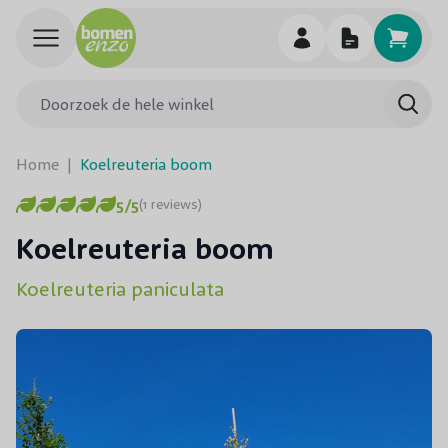
Ga naar de inhoud
Doorzoek de hele winkel
Searc
Home
|
Koelreuteria boom
5/5
(1 reviews)
Koelreuteria boom
Koelreuteria paniculata