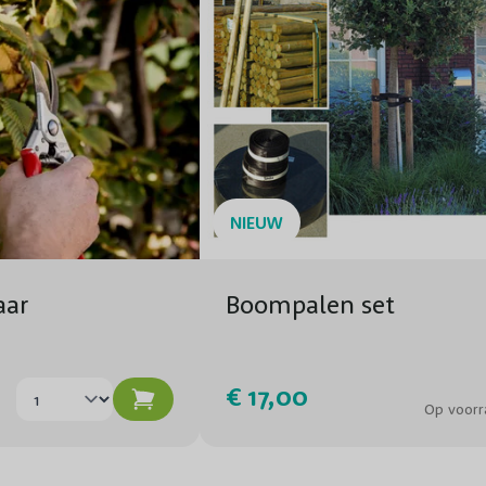
Pot/Kluit/Kale wortel
NIEUW
aar
Boompalen set
€ 17,00
Op voorr