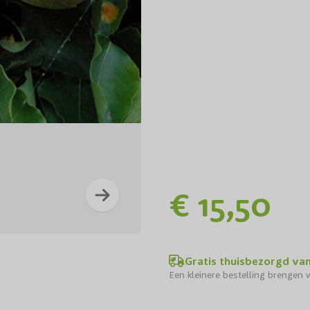
€ 15,50
Lei ho
Gratis thuisbezorgd va
Een kleinere bestelling brengen w