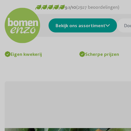
Ga naar de inhoud
9.1/10
(2927 beoordelingen)
Doorzo
Bekijk ons assortiment
Eigen kwekerij
Scherpe prijzen