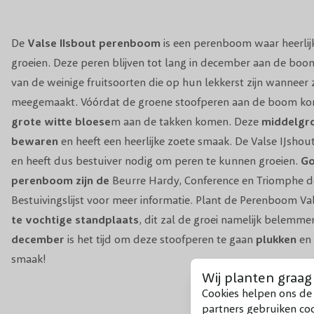
De
Valse IIsbout perenboom
is een perenboom waar heerli
groeien. Deze peren blijven tot lang in december aan de boom
van de weinige fruitsoorten die op hun lekkerst zijn wanneer
meegemaakt. Vóórdat de groene stoofperen aan de boom kom
grote witte bloese
m aan de takken komen. Deze
middelgr
bewaren
en heeft een heerlijke zoete smaak. De Valse IJshout
en heeft dus bestuiver nodig om peren te kunnen groeien.
Go
perenboom zijn de
Beurre Hardy
,
Conference
en
Triomphe d
Bestuivingslijst
voor meer informatie. Plant de Perenboom Va
te vochtige standplaats
, dit zal de groei namelijk belemm
december
is het tijd om deze stoofperen te gaan
plukken
en 
smaak!
Wij planten graag
Cookies helpen ons de 
partners gebruiken co