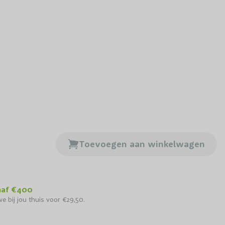
Toevoegen aan winkelwagen
ogstam perenboom Ijsbout
naf €400
e bij jou thuis voor €29,50.