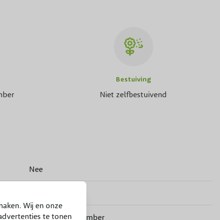
Bestuiving
mber
Niet zelfbestuivend
Nee
Stoofpeer
maken. Wij en onze
dvertenties te tonen
November, December