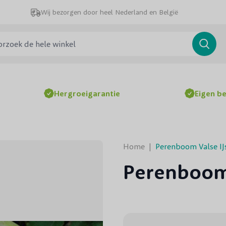
Wij bezorgen door heel Nederland en België
ek de hele winkel
Searc
Hergroeigarantie
Eigen b
Home
|
Perenboom Valse I
Perenboom 