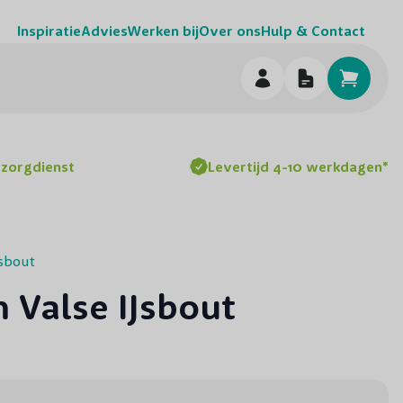
Inspiratie
Advies
Werken bij
Over ons
Hulp & Contact
h
ezorgdienst
Levertijd 4-10 werkdagen*
Jsbout
Valse IJsbout