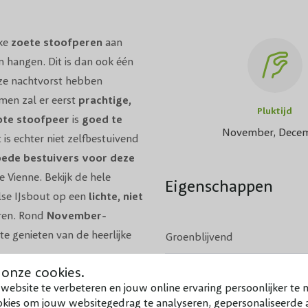
jke
zoete stoofperen
aan
 hangen. Dit is dan ook één
 ze nachtvorst hebben
en zal er eerst
prachtige,
Pluktijd
ote stoofpeer
is
goed te
November, Dece
 is echter niet zelfbestuivend
ede bestuivers voor deze
e Vienne
. Bekijk de hele
Eigenschappen
lse IJsbout op een
lichte, niet
eren. Rond
November-
te genieten van de heerlijke
Groenblijvend
 onze cookies.
Soort vrucht
website te verbeteren en jouw online ervaring persoonlijker te 
okies om jouw websitegedrag te analyseren, gepersonaliseerde a
Pluktijd