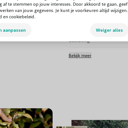
g af te stemmen op jouw interesses. Door akkoord te gaan, gee
erken van jouw gegevens. Je kunt je voorkeuren altijd wijzigen
Smaak
d en cookiebeleid.
Bewaartijd
n aanpassen
Weiger alles
Bestuiving
Bestuivers
Bekijk meer
Bloeiperiode
Bloeikleur
Snoeiperiode
Standplaats
Winterhardheid