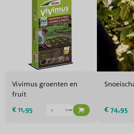
Vivimus groenten en
Snoeisch
fruit
€ 11,95
€ 74,95