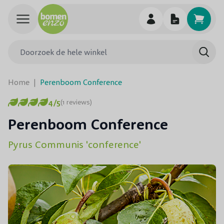
Ga naar de inhoud
Doorzoek de hele winkel
Searc
Home
|
Perenboom Conference
4/5
(1 reviews)
Perenboom Conference
Pyrus Communis 'conference'