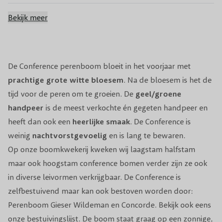
Bestuiving
Zelfbestuivend
Bekijk meer
Bloeiperiode
Mei
Bloeikleur
Wit
De Conference perenboom bloeit in het voorjaar met
prachtige grote witte bloesem
. Na de bloesem is het de
Snoeiperiode
Najaar
tijd voor de peren om te groeien. De
geel/groene
handpeer
is de meest verkochte én gegeten handpeer en
Standplaats
Zon/Halfschaduw
heeft dan ook een
heerlijke
smaak
. De Conference is
weinig
nachtvorstgevoelig
en is lang te bewaren.
Winterhardheid
Winterhard
Op onze boomkwekerij kweken wij laagstam halfstam
Pot/Kluit/Kale wortel
Pot/kale wortel
maar ook hoogstam conference bomen verder zijn ze ook
in diverse leivormen verkrijgbaar. De Conference is
zelfbestuivend
maar kan ook bestoven worden door:
Perenboom
Gieser Wildeman
en
Concorde
. Bekijk ook eens
onze
bestuivingslijst
. De boom staat graag op een zonnige,