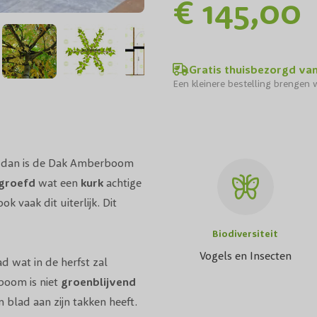
€ 145,00
Gratis thuisbezorgd va
Een kleinere bestelling brengen w
 dan is de Dak Amberboom
groefd
wat een
kurk
achtige
 vaak dit uiterlijk. Dit
Biodiversiteit
Vogels en Insecten
d wat in de herfst zal
boom is niet
groenblijvend
 blad aan zijn takken heeft.