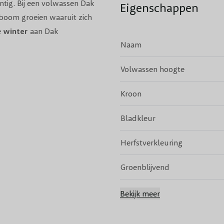
tig. Bij een volwassen Dak
Eigenschappen
boom groeien waaruit zich
e
winter
aan Dak
Naam
Volwassen hoogte
j hebben de Amberboom in
oom
,
Zuilvorm
Kroon
berboom
. Liever geen boom
Klaar Amberhaag
Bladkleur
Herfstverkleuring
Groenblijvend
Bloeikleur
Bekijk meer
Bloeitijd