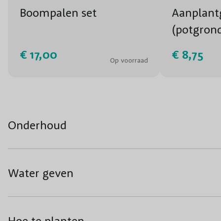
Boompalen set
Aanplant
(potgron
€ 17,00
€ 8,75
Op voorraad
Onderhoud
Water geven
Hoe te planten