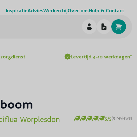
Inspiratie
Advies
Werken bij
Over ons
Hulp & Contact
h
ezorgdienst
Levertijd 4-10 werkdagen*
rboom
ciflua Worplesdon
5/5
(9 reviews)