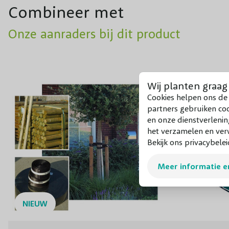
Combineer met
Onze aanraders bij dit product
Wij planten graag
Cookies helpen ons de 
partners gebruiken co
en onze dienstverlenin
het verzamelen en verw
Bekijk ons privacybelei
Meer informatie e
NIEUW