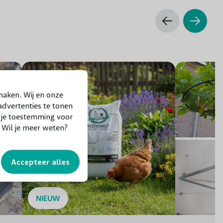
Ronde, stekelige vrucht aan lange steel, 3-3,5cm lang
Niet giftig
November tot februari
Alle
maken. Wij en onze
dvertenties te tonen
Gemiddeld
f je toestemming voor
. Wil je meer weten?
Matig
Accepteer alles
Goed
Vogels en Insecten
NIEUW
Grote en kleine tuinen