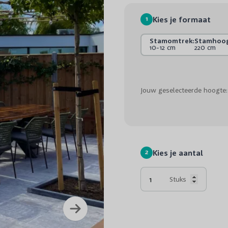
1
Kies je formaat
Stamomtrek:
Stamhoog
10-12 cm
220 cm
Jouw geselecteerde hoogte:
2
Kies je aantal
Stuks