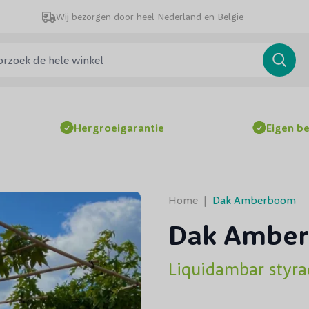
Wij bezorgen door heel Nederland en België
ek de hele winkel
Searc
Hergroeigarantie
Eigen b
Home
|
Dak Amberboom
Dak Ambe
Liquidambar styra