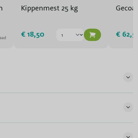
n
Kippenmest 25 kg
Gecoat
Pot/Kluit
€ 18,50
€ 62,5
aad