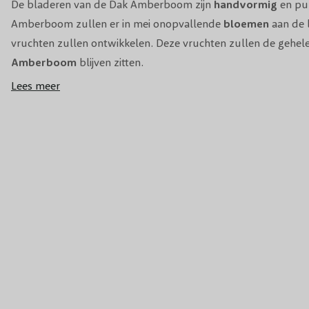
De bladeren van de Dak Amberboom zijn
handvormig
en pun
Amberboom zullen er in mei onopvallende
bloemen
aan de 
vruchten zullen ontwikkelen. Deze vruchten zullen de gehel
Amberboom
blijven zitten.
Lees meer
Bij Bomenenzo kun je verschillende Amberbomen
kopen
. Wi
verschillende hoogte maar ook verkopen wij de
Lei Amberb
Amberboom
,
Bolvorm Amberboom
,
Meerstammige Am
maar een
haag
met schitterend blad koop dan een
Kant en 