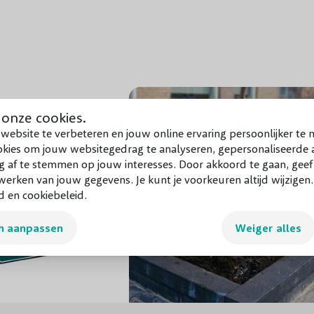
Vruchten
Giftigheid
Snoeiperiode
 onze cookies.
Grondsoort
website te verbeteren en jouw online ervaring persoonlijker te 
okies om jouw websitegedrag te analyseren, gepersonaliseerde a
Groeisnelheid
g af te stemmen op jouw interesses. Door akkoord te gaan, gee
erken van jouw gegevens. Je kunt je voorkeuren altijd wijzigen
d en cookiebeleid.
Windbestendigheid
n aanpassen
Weiger alles
Winterhardheid
Biodiversiteit
Toepassing