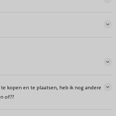
e kopen en te plaatsen, heb ik nog andere
en of??