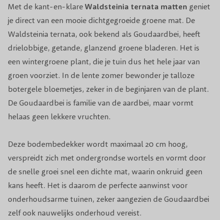
Met de kant-en-klare
Waldsteinia ternata matten
geniet
Snoeiperiode
Niet nodig
je direct van een mooie dichtgegroeide groene mat. De
Waldsteinia ternata, ook bekend als Goudaardbei, heeft
Standplaats
Halfschaduw/Schaduw
drielobbige, getande, glanzend groene bladeren. Het is
een wintergroene plant, die je tuin dus het hele jaar van
Winterhardheid
Goed winterhard
groen voorziet. In de lente zomer bewonder je talloze
Jaarrond (behalve bij extreme droogte of
botergele bloemetjes, zeker in de beginjaren van de plant.
Planttijd
vorst)
De Goudaardbei is familie van de aardbei, maar vormt
helaas geen lekkere vruchten.
Biodiversiteit
Trekt bijen & vlinders aan
Deze bodembedekker wordt maximaal 20 cm hoog,
Aantal per m2
4
verspreidt zich met ondergrondse wortels en vormt door
de snelle groei snel een dichte mat, waarin onkruid geen
Voeding
Organische meststof
kans heeft. Het is daarom de perfecte aanwinst voor
Geschikt voor
Bodembedekker
onderhoudsarme tuinen, zeker aangezien de Goudaardbei
zelf ook nauwelijks onderhoud vereist.