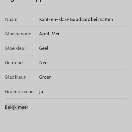
Naam
Kant-en-klare Goudaardbei matten
Bloeiperiode
April, Mei
Bloeikleur
Geel
Geurend
Nee
Bladkleur
Groen
Groenblijvend
Ja
Vruchtdragend
Nee
Bekijk meer
Volwassen
20 cm
hoogte