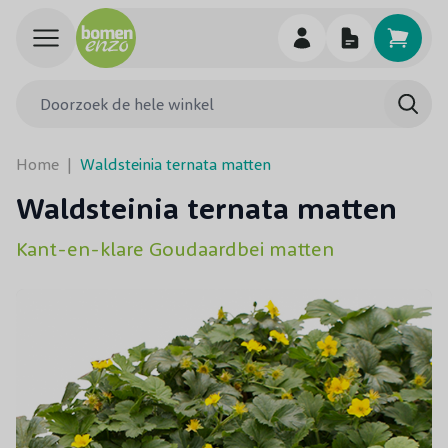
Ga naar de inhoud
Doorzoek de hele winkel
Searc
Home
|
Waldsteinia ternata matten
Waldsteinia ternata matten
Kant-en-klare Goudaardbei matten