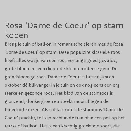
Volwassen
Afhankelijk van de stamhoogte bij
hoogte
aanschaf.
Rosa 'Dame de Coeur' op stam
Snoeiperiode
Maart
kopen
Breng je tuin of balkon in romantische sferen met de Rosa
Standplaats
Zon/Halfschaduw
'Dame de Coeur' op stam. Deze populaire klassieke roos
Winterhardheid
Goed
heeft alles wat je van een roos verlangt: goed gevulde,
grote bloemen, een dieprode kleur en intense geur. De
Planttijd
Jaarrond
grootbloemige roos 'Dame de Coeur' is tussen juni en
oktober dé blikvanger in je tuin en ook nog eens een erg
Zeer aantrekkelijk voor Bijen en andere
Biodiversiteit
sterke en gezonde roos. Het blad van de stamroos is
insecten.
glanzend, donkergroen en steekt mooi af tegen de
2x per jaar in het voorjaar en nogmaals in
bloedrode rozen. Als solitair komt de stamroos 'Dame de
Voeding
de zomer met DCM Meststof voor Rozen &
Coeur' prachtig tot zijn recht in de tuin of in een pot op het
bloemen.
terras of balkon. Het is een krachtig groeiende soort, die