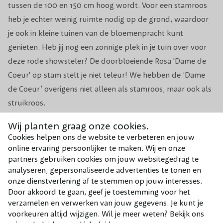
tussen de 100 en 150 cm hoog wordt. Voor een stamroos
Groeisnelheid
Snel
heb je echter weinig ruimte nodig op de grond, waardoor
je ook in kleine tuinen van de bloemenpracht kunt
Geschikt voor
Volle grond, in pot
genieten. Heb jij nog een zonnige plek in je tuin over voor
deze rode showsteler? De doorbloeiende Rosa 'Dame de
Coeur' op stam stelt je niet teleur! We hebben de ‘Dame
de Coeur’ overigens niet alleen als stamroos, maar ook als
struikroos
.
TIP: De Rosa 'Dame de Coeur' is ook erg geschikt als
Wij planten graag onze cookies.
snijroos. Snijd een paar takken af voor in een mooie vaas en
Cookies helpen ons de website te verbeteren en jouw
geniet ook binnen van de romantische eyecatcher!
online ervaring persoonlijker te maken. Wij en onze
partners gebruiken cookies om jouw websitegedrag te
analyseren, gepersonaliseerde advertenties te tonen en
onze dienstverlening af te stemmen op jouw interesses.
Combineer met
Door akkoord te gaan, geef je toestemming voor het
Onze aanraders bij dit product
verzamelen en verwerken van jouw gegevens. Je kunt je
voorkeuren altijd wijzigen. Wil je meer weten? Bekijk ons