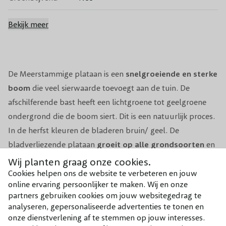
Bloeikleur
Geel, Groen
Bekijk meer
Bloeitijd
Mei
Vruchten
Bruine, bolvormige vruchten
De Meerstammige plataan is een
snelgroeiende
en sterke
boom
die veel sierwaarde toevoegt aan de tuin. De
Niet giftig voor mensen, huisdieren en
afschilferende bast heeft een lichtgroene tot geelgroene
Giftigheid
vee
ondergrond die de boom siert. Dit is een natuurlijk proces.
In de herfst kleuren de bladeren bruin/ geel. De
1x per jaar tussen november en maart
Snoeiperiode
bladverliezende plataan
groeit op alle grondsoorten
en
(behalve als het vriest)
is geschikt om in tuinen en parken te staan. Het liefst staat
Wij planten graag onze cookies.
Grondsoort
Alle grondsoorten, mits niet te kalkrijk
de Meerstammige plataan op een zon/ halfschaduw
Cookies helpen ons de website te verbeteren en jouw
online ervaring persoonlijker te maken. Wij en onze
standplaats. De
Plataan
heeft grote, handvormige
Groeisnelheid
Snel
partners gebruiken cookies om jouw websitegedrag te
bladeren en geeft veel schaduw. De boom is
niet
analyseren, gepersonaliseerde advertenties te tonen en
ziektegevoelig en zeer winterhard.
onze dienstverlening af te stemmen op jouw interesses.
Windbestendigheid
Goed, Matig