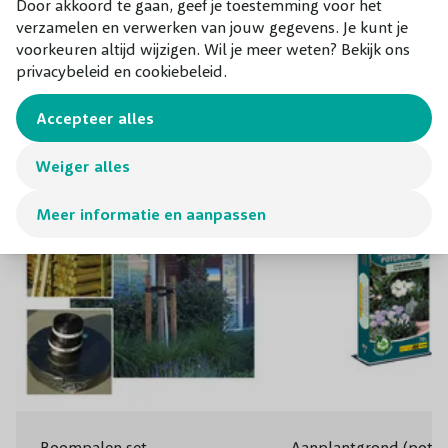
Door akkoord te gaan, geef je toestemming voor het
verzamelen en verwerken van jouw gegevens. Je kunt je
Winterhardheid
Zeer winterhard (-23,3 tot -20,6 °C)
voorkeuren altijd wijzigen. Wil je meer weten? Bekijk ons
Combineer met
privacybeleid en cookiebeleid.
Toepassing
Solitair / park / lanen en brede straten
Onze aanraders bij dit product
Accepteer alles
Weiger alles
Meer informatie en aanpassen
Boompalen set
Aanplantgrond (potg