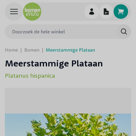
Ga naar de inhoud
Doorzoek de hele winkel
Searc
Home
|
Bomen
|
Meerstammige Plataan
Meerstammige Plataan
Platanus hispanica