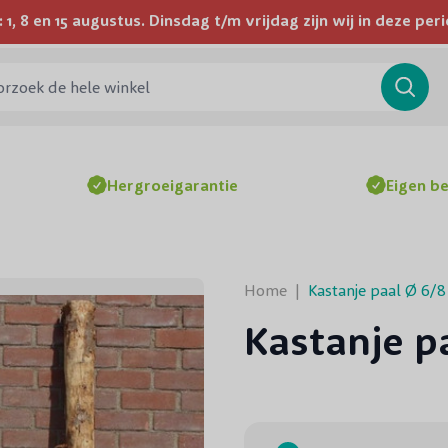
1, 8 en 15 augustus. Dinsdag t/m vrijdag zijn wij in deze p
Wij bezorgen door heel Nederland en België
ek de hele winkel
Searc
Hergroeigarantie
Eigen b
Home
|
Kastanje paal Ø 6/
Kastanje p