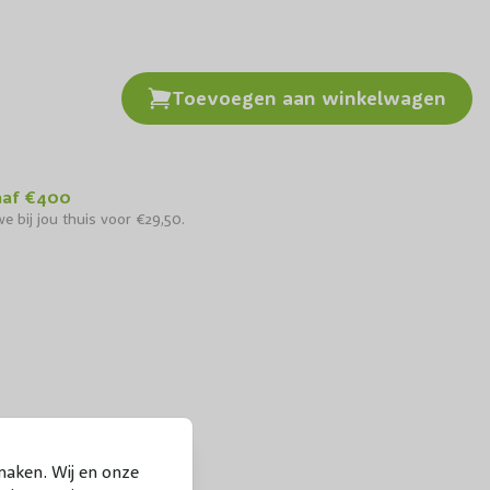
Toevoegen aan winkelwagen
kastanjepaal
naf €400
e bij jou thuis voor €29,50.
maken. Wij en onze