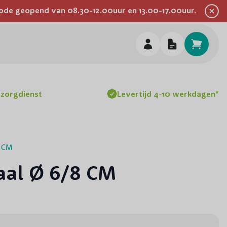
eriode geopend van 08.30-12.00uur en 13.00-17.00uur.
Inspiratie
Advies
Werken bij
Over ons
Hulp & Contact
h
ezorgdienst
Levertijd 4-10 werkdagen*
8 CM
aal Ø 6/8 CM