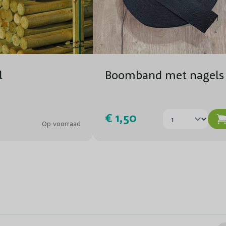
l
Boomband met nagels
€ 1,50
Op voorraad