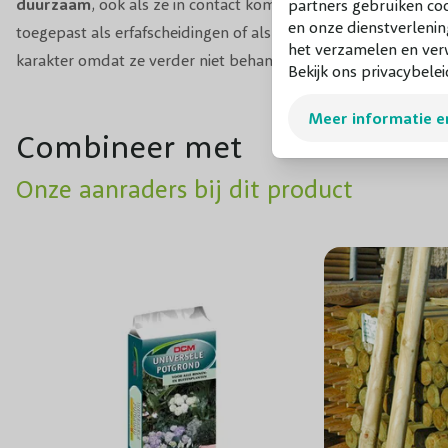
duurzaam
, ook als ze in contact komen met de grond. Kast
partners gebruiken co
en onze dienstverlenin
toegepast als erfafscheidingen of als boompalen. Kastanjepa
het verzamelen en verw
karakter omdat ze verder niet behandeld zijn.
Bekijk ons privacybelei
Meer informatie e
Combineer met
Onze aanraders bij dit product