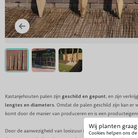
Kastanjehouten palen zijn
geschild en gepunt
, en zijn verkri
lengtes en diameters
. Omdat de palen geschild zijn kan er
komt door de manier van produceren en is een producteigens
Wij planten graag
Door de aanwezigheid van looizuur in kastanjehout zijn de k
Cookies helpen ons de 