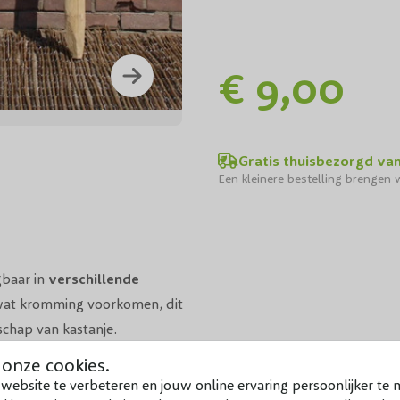
€ 9,00
Gratis thuisbezorgd va
Een kleinere bestelling brengen w
jgbaar in
verschillende
 wat kromming voorkomen, dit
chap van kastanje.
 onze cookies.
astanjepalen heel
erg
website te verbeteren en jouw online ervaring persoonlijker te 