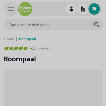
Ga naar de inhoud
Doorzoek de hele winkel
Searc
Home
|
Boompaal
5/5
(22 reviews)
Boompaal