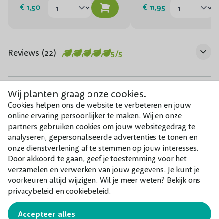
€ 1,50
€ 11,95
Reviews (22)
5/5
Wij planten graag onze cookies.
Cookies helpen ons de website te verbeteren en jouw
Veelgestelde vragen
online ervaring persoonlijker te maken. Wij en onze
partners gebruiken cookies om jouw websitegedrag te
analyseren, gepersonaliseerde advertenties te tonen en
onze dienstverlening af te stemmen op jouw interesses.
Goedendag. Ik wil 2 sierappel lei kopen. Hierbij
Door akkoord te gaan, geef je toestemming voor het
verzamelen en verwerken van jouw gegevens. Je kunt je
dan 4 palen. Mijn vraag: worden bij de palen
voorkeuren altijd wijzigen. Wil je meer weten? Bekijk ons
privacybeleid en cookiebeleid.
ook de banden geleverd? Hoor het graag. Met
vriendelijke groet, Sandra van Vliet
Accepteer alles