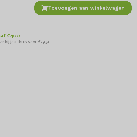
Toevoegen aan winkelwagen
naf €400
e bij jou thuis voor €29,50.
Witte Anemoon