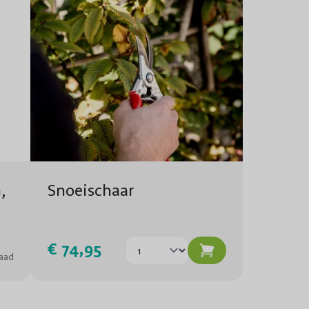
Ja
Hele jaar door (vermijdt vorst).
Vlinders en bijen.
3
7
Organische bemesting in het voorjaar.
,
Snoeischaar
Gemiddeld
Geschikt voor de tuin en in pot.
€ 74,95
aad