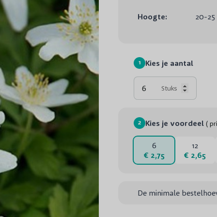
Hoogte:
20-25
1
Kies je aantal
Stuks
2
Kies je voordeel
( pr
6
12
€ 2,75
€ 2,65
De minimale bestelhoev