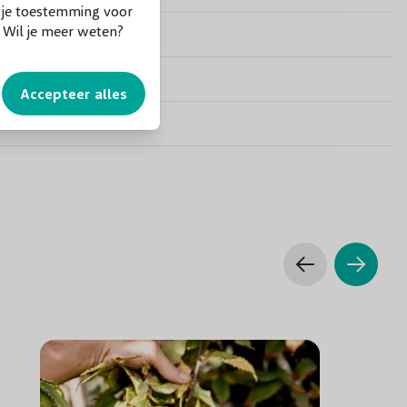
f je toestemming voor
. Wil je meer weten?
Wit
Ja
Accepteer alles
Groen
Nee
Nee
25 tot 30 cm.
Na de bloei in juni, kunt u de uitgebloeide bloemen
wegsnoeien.
Zon/Halfschaduw