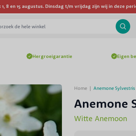
1, 8 en 15 augustus. Dinsdag t/m vrijdag zijn wij in deze p
Wij bezorgen door heel Nederland en België
ek de hele winkel
Searc
Hergroeigarantie
Eigen b
Home
|
Anemone Sylvestris
Anemone Sy
Witte Anemoon