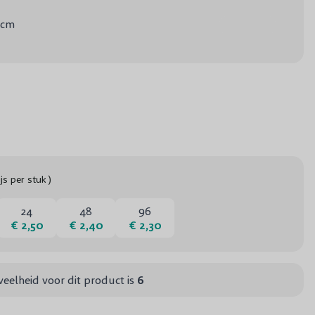
 cm
ijs per stuk )
24
48
96
€ 2,50
€ 2,40
€ 2,30
eelheid voor dit product is
6