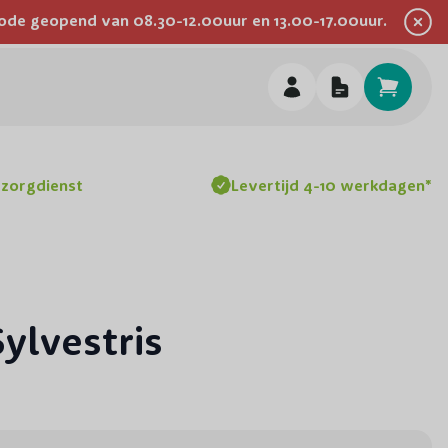
eriode geopend van 08.30-12.00uur en 13.00-17.00uur.
Inspiratie
Advies
Werken bij
Over ons
Hulp & Contact
h
ezorgdienst
Levertijd 4-10 werkdagen*
lvestris