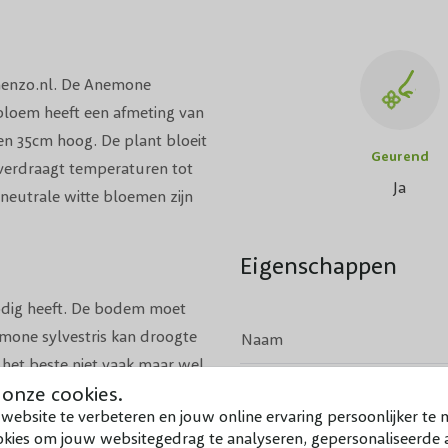
enenzo.nl. De Anemone
bloem heeft een afmeting van
n 35cm hoog. De plant bloeit
Geurend
 verdraagt temperaturen tot
Ja
 neutrale witte bloemen zijn
Eigenschappen
nodig heeft. De bodem moet
mone sylvestris kan droogte
Naam
het beste niet vaak maar wel
Hoogte
 onze cookies.
er in de grond te zoeken. De
website te verbeteren en jouw online ervaring persoonlijker te 
Bloeiperiode
okies om jouw websitegedrag te analyseren, gepersonaliseerde a