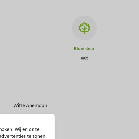
Bloeikleur
Wit
Witte Anemoon
20-25 cm
maken. Wij en onze
Mei, Juni, Juli
dvertenties te tonen