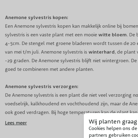
Anemone sylvestris kopen:
Een Anemone sylvestris kopen kan makkelijk online bij bom
sylvestris is een vaste plant met een mooie
witte bloem
. De 
4-5cm. De stengel met groene bladeren wordt tussen de 20 e
van mei t/m juli. Anemone sylvestris is
winterhard
, de plant
-29 graden. De Anemone sylvestris blijft niet wintergroen. De
goed te combineren met andere planten.
Anemone sylvestris verzorgen:
De Anemone sylvestris is een plant die niet veel verzorging 
voedselrijk, kalkhoudend en vochthoudend zijn, maar de Ane
ook goed verdragen. Bij hoge temperaturen kan de plant kan 
Wij planten graag
lang besproeid worden om zo de plant te stimuleren zelf wat
Lees meer
Cookies helpen ons de 
wortels van de plant ontwikkelen zo sneller.
partners gebruiken co