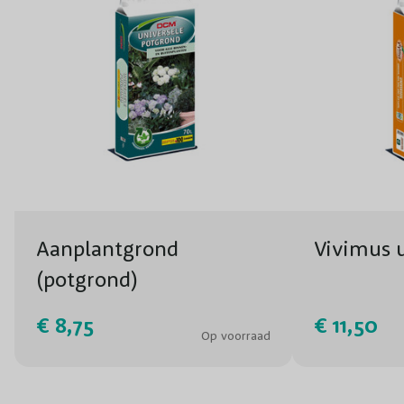
planten.
TIP:
na de bloeiperiode zijn de zaaddozen van de plant te geb
Aanplantgrond
Vivimus u
(potgrond)
€ 8,75
€ 11,50
Op voorraad