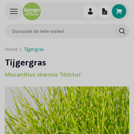
Ga naar de inhoud
Doorzoek de hele winkel
Searc
Home
|
Tijgergras
Tijgergras
Miscanthus sinensis 'Strictus'