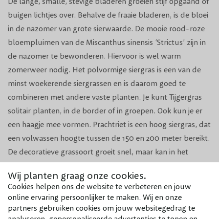
De lange, smalle, stevige bladeren groeien stijf opgaand of
Aantal per m1
1-2
buigen lichtjes over. Behalve de fraaie bladeren, is de bloei
in de nazomer van grote sierwaarde. De mooie rood-roze
Aantal per m2
3
bloempluimen van de Miscanthus sinensis ‘Strictus’ zijn in
de nazomer te bewonderen. Hiervoor is wel warm
Voeding
Organische meststof siergrassen
zomerweer nodig. Het polvormige siergras is een van de
Groeisnelheid
Snel
minst woekerende siergrassen en is daarom goed te
combineren met andere vaste planten. Je kunt Tijgergras
Geschikt voor
Border, Haagje, Solitair, In groep
solitair planten, in de border of in groepen. Ook kun je er
een haagje mee vormen. Prachtriet is een hoog siergras, dat
een volwassen hoogte tussen de 150 en 200 meter bereikt.
De decoratieve grassoort groeit snel, maar kan in het
voorjaar gesnoeid en gescheurd worden. In de winter
Wij planten graag onze cookies.
vormt de goed winterharde plant, ondanks dat deze niet
Cookies helpen ons de website te verbeteren en jouw
wintergroen is, nog een mooi silhouet. Geef Tijgergras een
online ervaring persoonlijker te maken. Wij en onze
plekje in zon en zorg voor een goed doorlatende bodem.
partners gebruiken cookies om jouw websitegedrag te
analyseren, gepersonaliseerde advertenties te tonen en