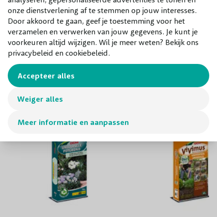
De rest doet de sterke plant zelf, dus rest je alleen nog
onze dienstverlening af te stemmen op jouw interesses.
maar te genieten van de unieke blikvanger!
Door akkoord te gaan, geef je toestemming voor het
verzamelen en verwerken van jouw gegevens. Je kunt je
voorkeuren altijd wijzigen. Wil je meer weten? Bekijk ons
Combineer met
privacybeleid en cookiebeleid.
Onze aanraders bij dit product
Accepteer alles
Weiger alles
Meer informatie en aanpassen