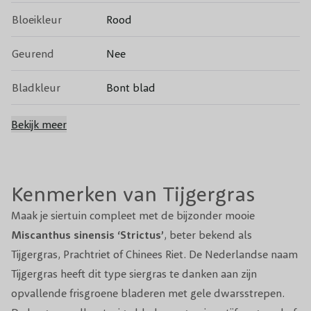
Bloeikleur
Rood
Geurend
Nee
Bladkleur
Bont blad
Groenblijvend
Nee
Bekijk meer
Vruchtdragend
Nee
Kenmerken van Tijgergras
Snoeiperiode
Voorjaar
Maak je siertuin compleet met de bijzonder mooie
Standplaats
Zon
Miscanthus sinensis ‘Strictus’
, beter bekend als
Tijgergras, Prachtriet of Chinees Riet. De Nederlandse naam
Winterhardheid
Goed
Tijgergras heeft dit type
siergras
te danken aan zijn
Planttijd
Jaarrond
opvallende frisgroene bladeren met gele dwarsstrepen.