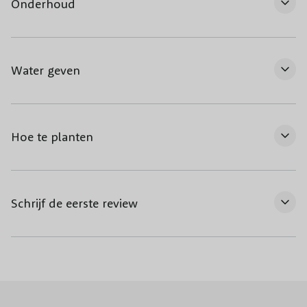
Onderhoud
Winterhardheid
Goed winterhard
Pot/Kluit/Kale
Kale wortel
wortel
Water geven
Hoe te planten
Schrijf de eerste review