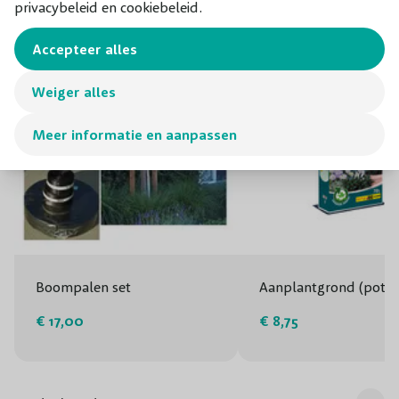
privacybeleid en cookiebeleid.
Soort vrucht
Kastanje
Accepteer alles
Pluktijd
Oktober, November
Weiger alles
Smaak
Zoet
Meer informatie en aanpassen
Bewaartijd
1 tot 2 weken in de koeling
Bestuiving
Zelfbestuivend
Bloeiperiode
Juni
Bloeikleur
Wit
Boompalen set
Aanplantgrond (potg
€ 17,00
€ 8,75
Snoeiperiode
In de zomermaanden tot september
Standplaats
Zon/Halfschaduw