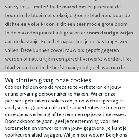
Giftigheid
Niet giftig voor mensen en huisdieren
van 15 tot 30 meter! In de maand mei en juni staat de
boom in de bloei met stekelige groene bladeren. Door de
Niet nodig (eventueel in de zomer
dichte en volle kroon
is dit een zeer mooie grote boom.
Snoeiperiode
dode of beschadigde takken
In de maanden juni tot juli groeien er
roomkleurige katjes
verwijderen)
aan de kastanje. En in het najaar kun je de
kastanjes
zien
Warm, vochthoudend, luchtig,
vallen. Deze kunnen zowel rauw als gepoft gegeten
Grondsoort
humusrijk
worden of natuurlijk in een gerecht verwerkt worden. Het
blad veranderd in de herfst naar goud geel, waarna de
Groeisnelheid
Redelijk snel (20 tot 40 cm per jaar)
boom het blad zal verliezen. De Tamme kastanje staat
Wij planten graag onze cookies.
graag op een warme en vochthoudende grond. De boom is
Windbestendigheid
Goed
Cookies helpen ons de website te verbeteren en jouw
zelfbestuivend
.
online ervaring persoonlijker te maken. Wij en onze
partners gebruiken cookies om jouw websitegedrag te
Winterhardheid
Goed winterhard (-23,3 tot -20,6 °C)
analyseren, gepersonaliseerde advertenties te tonen en
onze dienstverlening af te stemmen op jouw interesses.
Combineer met
Biodiversiteit
Trekt bijen & vlinders aan
Door akkoord te gaan, geef je toestemming voor het
Onze aanraders bij dit product
verzamelen en verwerken van jouw gegevens. Je kunt je
Toepassing
Solitair / grote tuin
voorkeuren altijd wijzigen. Wil je meer weten? Bekijk ons