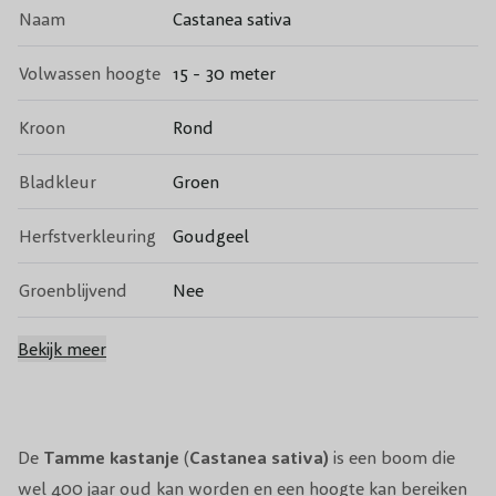
Naam
Castanea sativa
Volwassen hoogte
15 - 30 meter
Kroon
Rond
Bladkleur
Groen
Herfstverkleuring
Goudgeel
Groenblijvend
Nee
Bloeikleur
Wit
Bekijk meer
Bloeitijd
Mei, Juni
Vruchten
Kastanjes
De
Tamme kastanje
(
Castanea sativa)
is een boom die
wel 400 jaar oud kan worden en een hoogte kan bereiken