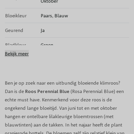
Oktober
Bloeikleur
Paars, Blauw
Geurend
Ja
Bladkleur
Groen
Bekijk meer
Groenblijvend
Nee
Vruchtdragend
Nee
Ben je op zoek naar een uitbundig bloeiende klimroos?
Volwassen
Dan is de
Roos Perennial Blue
(Rosa Perennial Blue) een
2-4 meter
hoogte
echte must have. Kenmerkend voor deze
roos
is de
ongekend lange bloeitijd. Van juni tot en met oktober
Snoeiperiode
maart
hangen er ontelbare lilakleurige bloemtrossen (met
blauwtinten) aan de takken. In het najaar heeft de plant
Standplaats
Halfschaduw/Schaduw
oranjerode bottels. De bloemen zelf zijn relatief klein van