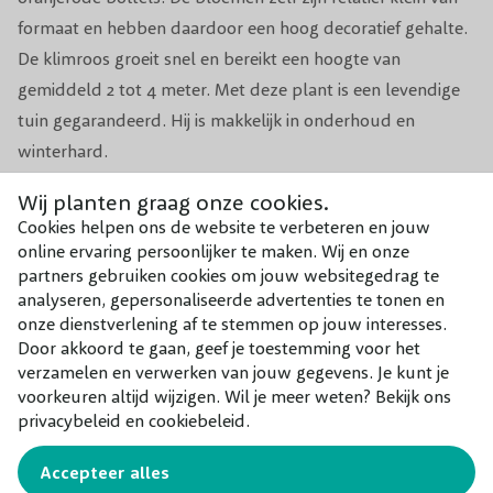
Winterhardheid
Goed
formaat en hebben daardoor een hoog decoratief gehalte.
De klimroos groeit snel en bereikt een hoogte van
Planttijd
Jaarrond (behalve bij vorst)
gemiddeld 2 tot 4 meter. Met deze plant is een levendige
tuin gegarandeerd. Hij is makkelijk in onderhoud en
Aantal per m1
2-3
winterhard.
Aantal per m2
1-2
Wij planten graag onze cookies.
TIP: Combineer Rosa Perennial Blue met een andere roos,
Cookies helpen ons de website te verbeteren en jouw
Voeding
Organische meststof
zoals een opvallen
roos op stam
, of juist een mooie
online ervaring persoonlijker te maken. Wij en onze
struikroos
.
partners gebruiken cookies om jouw websitegedrag te
Groeisnelheid
Gemiddeld
analyseren, gepersonaliseerde advertenties te tonen en
onze dienstverlening af te stemmen op jouw interesses.
Door akkoord te gaan, geef je toestemming voor het
Combineer met
verzamelen en verwerken van jouw gegevens. Je kunt je
Onze aanraders bij dit product
voorkeuren altijd wijzigen. Wil je meer weten? Bekijk ons
privacybeleid en cookiebeleid.
Accepteer alles