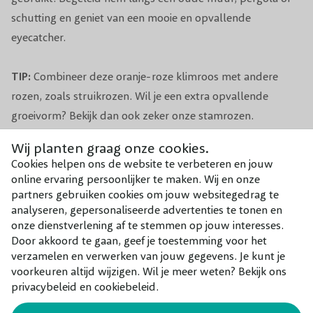
Winterhardheid
Goed
schutting en geniet van een mooie en opvallende
eyecatcher.
Planttijd
Jaarrond (behalve bij vorst)
TIP:
Combineer deze oranje-roze klimroos met andere
Aantal per m1
2-4
rozen
, zoals
struikrozen
. Wil je een extra opvallende
groeivorm? Bekijk dan ook zeker onze
stamrozen
.
Aantal per m2
1-2
Wij planten graag onze cookies.
Voeding
Organische meststof
Weet je al een mooie plek voor deze opvallende
Cookies helpen ons de website te verbeteren en jouw
klimplant? Je kunt de Rosa ‘Freisinger Morgenröte'
online ervaring persoonlijker te maken. Wij en onze
Groeisnelheid
Gemiddeld
makkelijk en snel online kopen via onze webshop, of kom
partners gebruiken cookies om jouw websitegedrag te
analyseren, gepersonaliseerde advertenties te tonen en
je eigen roos uitzoeken bij ons op de kwekerij!
onze dienstverlening af te stemmen op jouw interesses.
Door akkoord te gaan, geef je toestemming voor het
verzamelen en verwerken van jouw gegevens. Je kunt je
Combineer met
voorkeuren altijd wijzigen. Wil je meer weten? Bekijk ons
privacybeleid en cookiebeleid.
Onze aanraders bij dit product