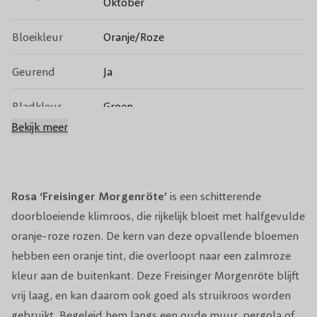
Oktober
Bloeikleur
Oranje/Roze
Geurend
Ja
Bladkleur
Groen
Bekijk meer
Groenblijvend
Nee
Vruchtdragend
Nee
Rosa ‘Freisinger Morgenröte’
is een schitterende
Volwassen
doorbloeiende klimroos, die rijkelijk bloeit met halfgevulde
150-200 cm
hoogte
oranje-roze rozen. De kern van deze opvallende bloemen
hebben een oranje tint, die overloopt naar een zalmroze
Snoeiperiode
Maart
kleur aan de buitenkant. Deze Freisinger Morgenröte blijft
vrij laag, en kan daarom ook goed als struikroos worden
Standplaats
Zon, Halfschaduw
gebruikt. Begeleid hem langs een oude muur, pergola of