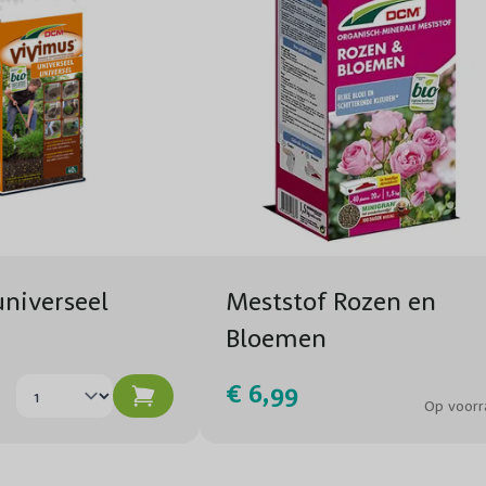
Planttijd
Biodiversiteit
Aantal per m1
Aantal per m2
Voeding
niverseel
Meststof Rozen en
Groeisnelheid
Bloemen
Geschikt voor
€ 6,99
Op voorr