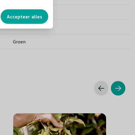
Blauw
Accepteer alles
Nee
Groen
Nee
Nee
80 cm
Maart
Zon/Halfschaduw
Goed