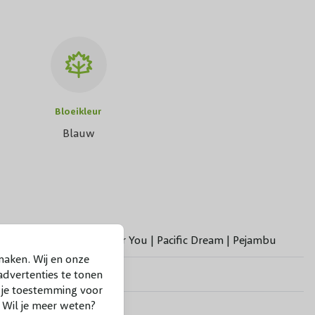
Bloeikleur
Blauw
Struikroos Blue For You | Pacific Dream | Pejambu
maken. Wij en onze
15-20 cm
dvertenties te tonen
f je toestemming voor
. Wil je meer weten?
Juni t/m Oktober