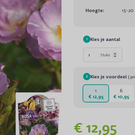
Hoogte:
15-20
1
Kies je aantal
Stuks
2
Kies je voordeel
( pr
1
6
€ 12,95
€ 10,95
€ 12,95