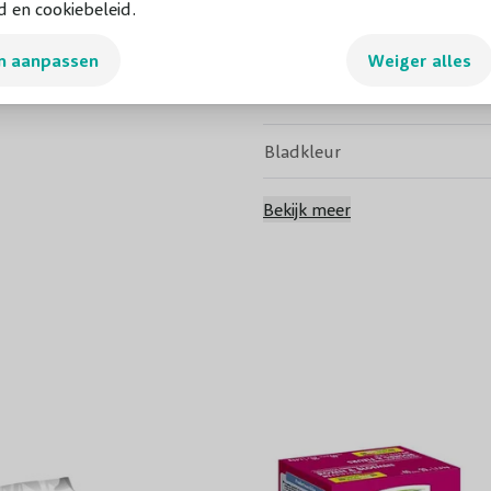
d en cookiebeleid.
Bloeikleur
n aanpassen
Weiger alles
Geurend
Bladkleur
Groenblijvend
Bekijk meer
Vruchtdragend
Volwassen hoogte
Snoeiperiode
Standplaats
Winterhardheid