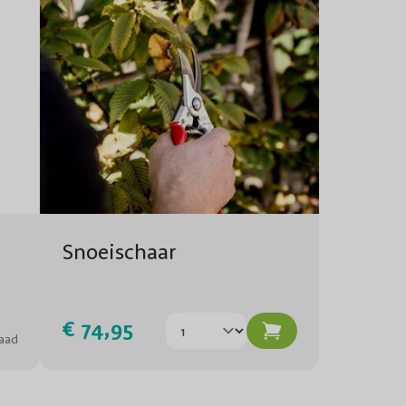
Jaarrond
Zeer aantrekkelijk voor Bijen en andere insecten.
2-3
4-6
2x per jaar in het voorjaar en nogmaals in de zomer
met DCM Meststof voor Rozen & bloemen.
Snoeischaar
Snel
Volle grond, in pot
€ 74,95
aad