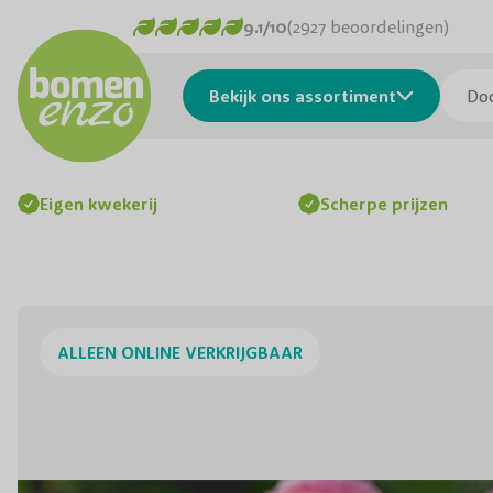
Ga naar de inhoud
9.1/10
(2927 beoordelingen)
Doorzo
Bekijk ons assortiment
Eigen kwekerij
Scherpe prijzen
ALLEEN ONLINE VERKRIJGBAAR