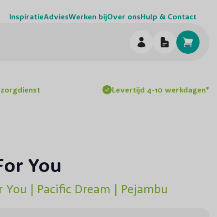
Inspiratie
Advies
Werken bij
Over ons
Hulp & Contact
h
ezorgdienst
Levertijd 4-10 werkdagen*
For You
r You | Pacific Dream | Pejambu