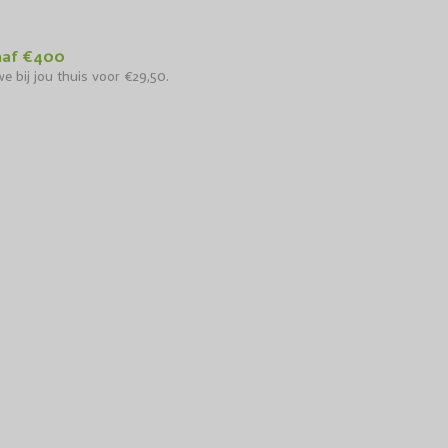
naf €400
e bij jou thuis voor €29,50.
truikroos Blue for You