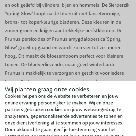
en ook geliefd bij vlinders, bijen en hommels. De Sierperzik
Groeisnelheid
Gemiddeld
'Spring Glow' loopt na de bloei uit met lancetvormige,
brons- tot koperkleurige bladeren. Deze kleuren in de
Windbestendigheid
Matig
zomer groen en krijgen aantrekkelijke herfstkleuren. De
Winterhardheid
Goed
Prunus persicoides of Prunus amygdalopersica
'Spring
Glow' groeit opgaand en wordt zo’n vier tot zes meter
Drachtboom voor Bijen en vele andere
hoog. Dit maakt de bloesemboom perfect voor kleinere
Biodiversiteit
insecten.
tuinen. De bladverliezende, maar goed winterharde
Prunus is makkelijk te verzorgen en geschikt voor iedere
Toepassing
Geschikt voor Kleine tuinen.
tuinier. Kortom, een pareltje van een boom!
Wij planten graag onze cookies.
Pot, Kluit, Kale
Pot
Cookies helpen ons de website te verbeteren en jouw
wortel
online ervaring persoonlijker te maken. Wij en onze
partners gebruiken cookies om jouw websitegedrag te
analyseren, gepersonaliseerde advertenties te tonen en
Combineer met
onze dienstverlening af te stemmen op jouw interesses.
Door akkoord te gaan, geef je toestemming voor het
Onze aanraders bij dit product
verzamelen en verwerken van jouw gegevens. Je kunt je