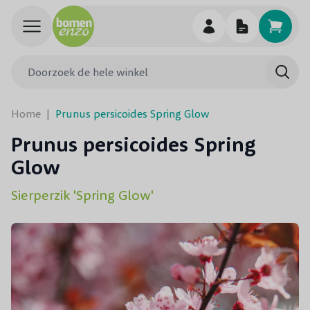
Ga naar de inhoud
Doorzoek de hele winkel
Searc
Home
|
Prunus persicoides Spring Glow
Prunus persicoides Spring
Glow
Sierperzik 'Spring Glow'