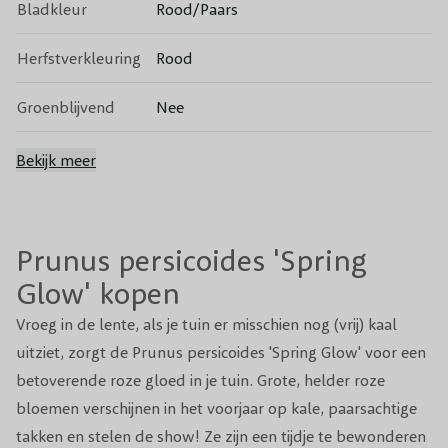
Bladkleur
Rood/Paars
Herfstverkleuring
Rood
Groenblijvend
Nee
Bloeikleur
Roze
Bekijk meer
Bloeitijd
Maart, April
Prunus persicoides 'Spring
Vruchten
Sierperzik
Glow' kopen
Giftigheid
Niet giftig voor mens of dier.
Vroeg in de lente, als je tuin er misschien nog (vrij) kaal
uitziet, zorgt de Prunus persicoides 'Spring Glow' voor een
Snoeiperiode
Na de bloei.
betoverende roze gloed in je tuin. Grote, helder roze
Zand, Kleigrond (goed
bloemen verschijnen in het voorjaar op kale, paarsachtige
Grondsoort
waterdoorlatend).
takken en stelen de show! Ze zijn een tijdje te bewonderen