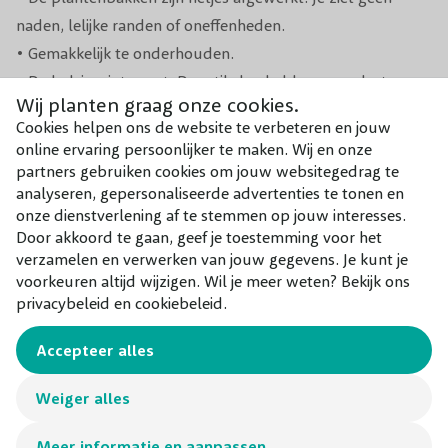
naden, lelijke randen of oneffenheden.
• Gemakkelijk te onderhouden.
• De bak is wintervast. De artikelen hebben geen last van
Wij planten graag onze cookies.
de vorst. Temperaturen tot -20°C zijn geen enkel
Cookies helpen ons de website te verbeteren en jouw
probleem.
online ervaring persoonlijker te maken. Wij en onze
• Geschikt voor binnen en buiten.
partners gebruiken cookies om jouw websitegedrag te
analyseren, gepersonaliseerde advertenties te tonen en
onze dienstverlening af te stemmen op jouw interesses.
Door akkoord te gaan, geef je toestemming voor het
Combineer met
verzamelen en verwerken van jouw gegevens. Je kunt je
Onze aanraders bij dit product
voorkeuren altijd wijzigen. Wil je meer weten? Bekijk ons
privacybeleid en cookiebeleid.
Accepteer alles
Weiger alles
Meer informatie en aanpassen