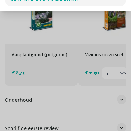
Aanplantgrond (potgrond)
Vivimus universeel
€ 8,75
€ 11,50
Onderhoud
Schrijf de eerste review