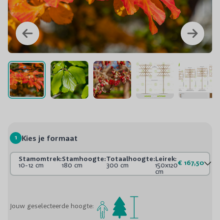
1
Kies je formaat
Stamomtrek:
Stamhoogte:
Totaalhoogte:
Leirek:
€ 167,50
10-12 cm
180 cm
300 cm
150x120
cm
Jouw geselecteerde hoogte: