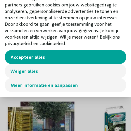
partners gebruiken cookies om jouw websitegedrag te
bloeiende
Parrotia persica is door zijn kleurrijke en
analyseren, gepersonaliseerde advertenties te tonen en
bijzondere kenmerken een spectaculaire eyecatcher voor
onze dienstverlening af te stemmen op jouw interesses.
iedere tuin! Houd de grillige leiboom door middel van
Door akkoord te gaan, geef je toestemming voor het
verzamelen en verwerken van jouw gegevens. Je kunt je
snoei mooi in model en geniet intens van de opvallende
voorkeuren altijd wijzigen. Wil je meer weten? Bekijk ons
verschijning, die ook nog eens zeer winterhard en sterk is.
privacybeleid en cookiebeleid.
Accepteer alles
Combineer met
Onze aanraders bij dit product
Weiger alles
Meer informatie en aanpassen