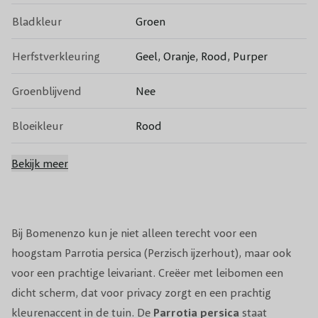
Bladkleur
Groen
Herfstverkleuring
Geel, Oranje, Rood, Purper
Groenblijvend
Nee
Bloeikleur
Rood
Bloeitijd
Februari
Bekijk meer
Vruchten
Hoekige vruchten
Giftigheid
Niet giftig
Bij Bomenenzo kun je niet alleen terecht voor een
hoogstam Parrotia persica (Perzisch ijzerhout), maar ook
Snoeiperiode
November tot Februari
voor een prachtige leivariant. Creëer met leibomen een
dicht scherm, dat voor privacy zorgt en een prachtig
Grondsoort
Alle - goed vochthoudend
kleurenaccent in de tuin. De
Parrotia persica
staat