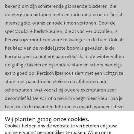
bekend om zijn schitterende glanzende bladeren, die
Groeisnelheid
Gemiddeld
donkergroen uitlopen met een rode rand en in de herfst
Windbestendigheid
Goed
intense gele, oranje en rode tinten vertonen. Door de
spectaculaire herfstkleuren, die al van ver opvallen, is
Winterhardheid
Goed
Perzisch ijzerhout een ware blikvanger in de tuin! Ook als
het blad van de middelgrote boom is gevallen, is de
Toepassing
Grote en Kleine Tuinen
Parrotia persica nog erg aantrekkelijk. In de winter vallen
de grillige takken en bijzondere stam en schors namelijk
Pot, Kluit, Kale wortel
Pot/Kluit
extra goed op. Perzisch ijzerhout siert met een lichtgrijze
stam met paarsbruine vlekken en afbladderende
schorsplaten, wat vooral bij oudere exemplaren zeer
decoratief is! De Parrotia persica voegt meer kleur aan je
tuin toe in de maanden februari en maart, wanneer deze
vanaf een aantal jaren oud bloeit. Felrode, fijne,
Wij planten graag onze cookies.
spinachtige bloemen zijn dan te bewonderen op het kale
Cookies helpen ons de website te verbeteren en jouw
hout, wat zorgt voor een prachtig plaatje. De vroeg
online ervaring persoonlijker te maken. Wij en onze