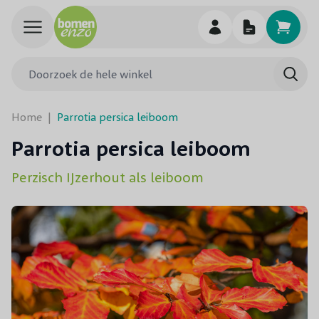
Ga naar de inhoud
Doorzoek de hele winkel
Searc
Home
|
Parrotia persica leiboom
Parrotia persica leiboom
Perzisch IJzerhout als leiboom