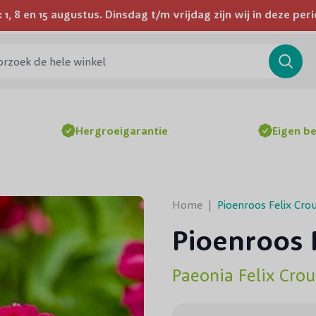
1, 8 en 15 augustus. Dinsdag t/m vrijdag zijn wij in deze p
Wij bezorgen door heel Nederland en België
ek de hele winkel
Searc
Hergroeigarantie
Eigen b
Home
|
Pioenroos Felix Cro
Pioenroos 
Paeonia Felix Crou