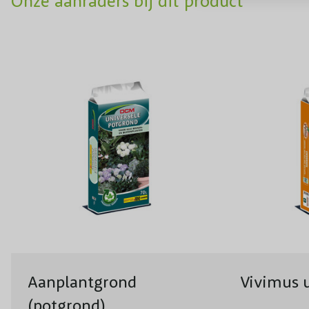
Onze aanraders bij dit product
Aanplantgrond
Vivimus u
(potgrond)