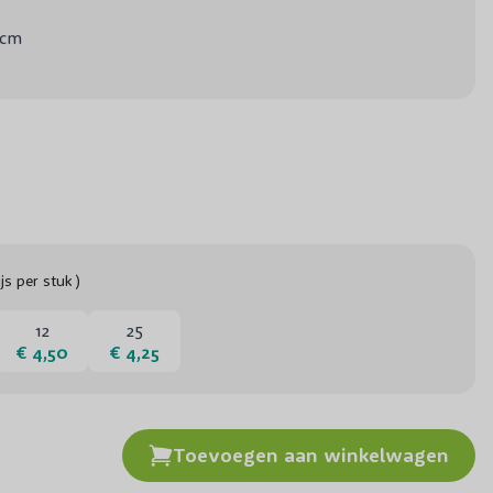
 cm
ijs per stuk )
12
25
€ 4,50
€ 4,25
Toevoegen aan winkelwagen
Paeonia Felix Crousse