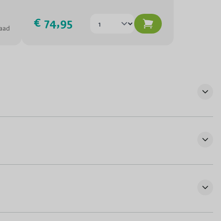
€ 74,95
aad