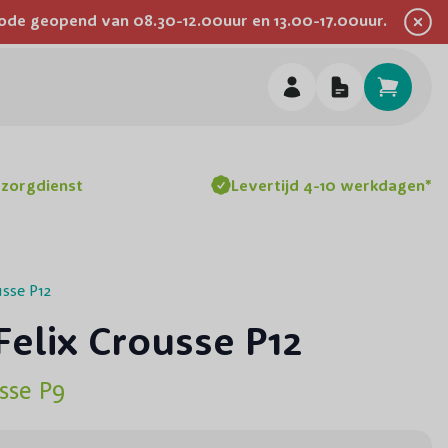
eriode geopend van 08.30-12.00uur en 13.00-17.00uur.
Inspiratie
Advies
Werken bij
Over ons
Hulp & Contact
h
ezorgdienst
Levertijd 4-10 werkdagen*
usse P12
Felix Crousse P12
sse P9