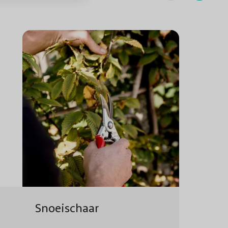
In het voorjaar, na de vorstperiode
Zon/Halfschaduw
Goed winterhard
Jaarrond, behalve bij vorst
Trekt vlinders, bijen en andere insecten aan
1x in het voorjaar en 1x in het najaar bemesten met
DCM meststof voor Rozen & Bloemen
Snel
In de volle grond, in pot
Snoeischaar