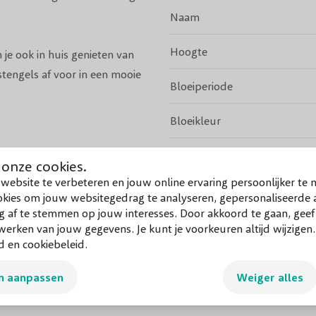
Naam
Hoogte
 je ook in huis genieten van
stengels af voor in een mooie
Bloeiperiode
Bloeikleur
Geurend
 onze cookies.
website te verbeteren en jouw online ervaring persoonlijker te 
Bladkleur
okies om jouw websitegedrag te analyseren, gepersonaliseerde a
g af te stemmen op jouw interesses. Door akkoord te gaan, gee
Groenblijvend
Bekijk meer
erken van jouw gegevens. Je kunt je voorkeuren altijd wijzigen
d en cookiebeleid.
Vruchtdragend
n aanpassen
Weiger alles
Volwassen hoogte