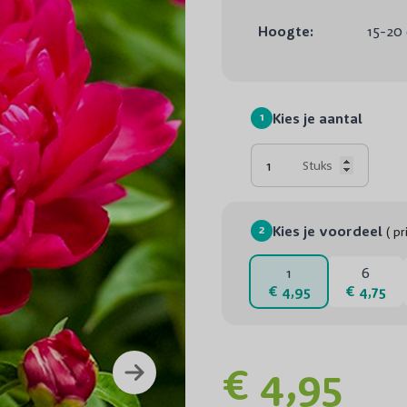
Hoogte:
15-20
1
Kies je aantal
Stuks
2
Kies je voordeel
( pr
1
6
€ 4,95
€ 4,75
€ 4,95