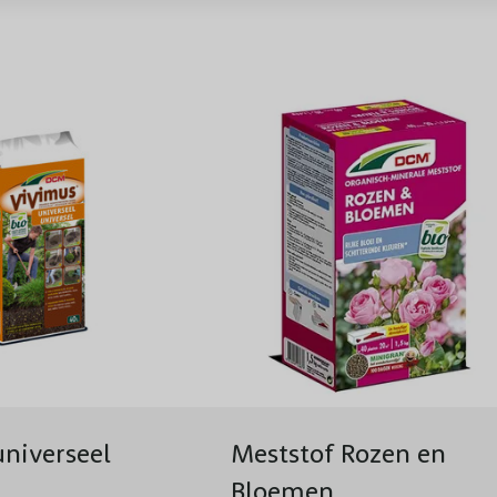
Snoeiperiode
Standplaats
Winterhardheid
Planttijd
Biodiversiteit
Voeding
Groeisnelheid
Geschikt voor
niverseel
Meststof Rozen en
Bloemen