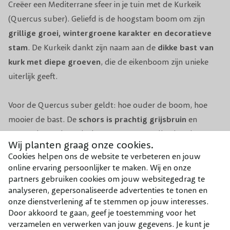
Giftigheid
Niet giftig
Creëer een Mediterrane sfeer in je tuin met de Kurkeik
(Quercus suber). Geliefd is de hoogstam boom om zijn
Snoeiperiode
Niet noodzakelijk (eventueel voorjaar)
grillige groei, wintergroene karakter en decoratieve
stam
. De Kurkeik dankt zijn naam aan de
dikke bast van
Grondsoort
Alle
kurk met diepe groeven
, die de eikenboom zijn unieke
uiterlijk geeft.
Groeisnelheid
Langzaam
Windbestendigheid
Matig
Voor de Quercus suber geldt: hoe ouder de boom, hoe
mooier de bast. De
schors is prachtig grijsbruin
en
Winterhardheid
Redelijk tot goed
eenmaal ontschorst is de stam warm roodbruin. Niet
Wij planten graag onze cookies.
alleen is de kurkbast een mooi plaatje, het beschermt de
Biodiversiteit
Vogels
Cookies helpen ons de website te verbeteren en jouw
Kurkeik ook tegen vorst en maakt de boom dus beter
online ervaring persoonlijker te maken. Wij en onze
winterhard.
Grote en middelgrote tuinen /
partners gebruiken cookies om jouw websitegedrag te
Lees meer
Toepassing
analyseren, gepersonaliseerde advertenties te tonen en
daktuinen
onze dienstverlening af te stemmen op jouw interesses.
In zachte winters behoudt de eik zijn bladeren, wat het
Door akkoord te gaan, geef je toestemming voor het
Pot, Kluit, Kale
Combineer met
een kleurrijke aanvulling op de wintertuin maakt. Het
blad
Pot
verzamelen en verwerken van jouw gegevens. Je kunt je
wortel