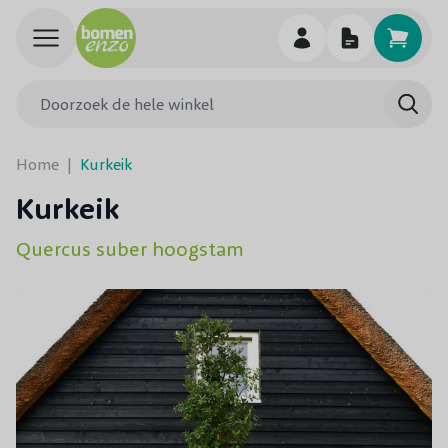
Ga naar de inhoud
Doorzoek de hele winkel
Searc
Home
|
Kurkeik
Kurkeik
Quercus suber hoogstam