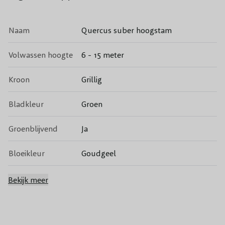
Naam
Quercus suber hoogstam
Volwassen hoogte
6 - 15 meter
Kroon
Grillig
Bladkleur
Groen
Groenblijvend
Ja
Bloeikleur
Goudgeel
Bloeitijd
Mei
Bekijk meer
Vruchten
Eikels