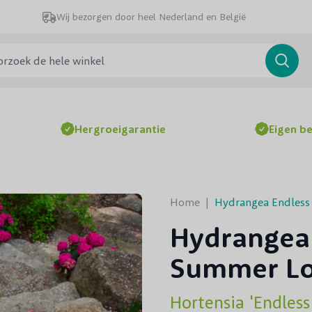
Wij bezorgen door heel Nederland en België
ek de hele winkel
Searc
Hergroeigarantie
Eigen b
Home
|
Hydrangea Endles
Hydrangea
Summer Lo
Hortensia 'Endle