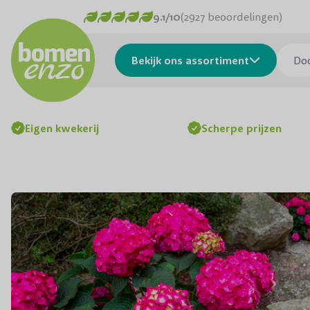
Ga naar de inhoud
9.1/10
(2927 beoordelingen)
Doorzo
Bekijk ons assortiment
Eigen kwekerij
Scherpe prijzen