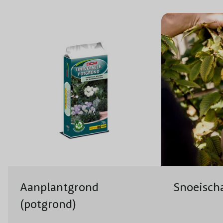
Aanplantgrond
Snoeisch
(potgrond)