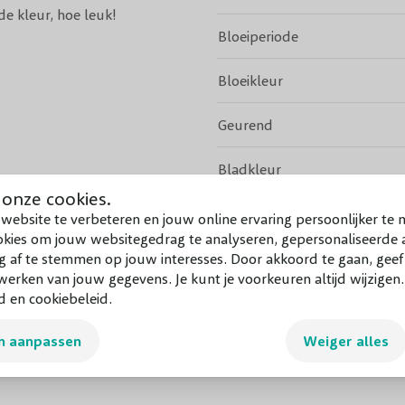
e kleur, hoe leuk!
Bloeiperiode
n compacte vorm en wordt
Bloeikleur
 voor een nette en verzorgde
de border toepassen of als
Geurend
dige Hortensia fleur je in een
Bladkleur
 onze cookies.
Groenblijvend
sia
is namelijk een goede snij-
website te verbeteren en jouw online ervaring persoonlijker te 
okies om jouw websitegedrag te analyseren, gepersonaliseerde a
 in een mooie vaas of boeket.
Vruchtdragend
g af te stemmen op jouw interesses. Door akkoord te gaan, gee
Bekijk meer
erken van jouw gegevens. Je kunt je voorkeuren altijd wijzigen
d en cookiebeleid.
Volwassen hoogte
n aanpassen
Weiger alles
Snoeiperiode
Standplaats