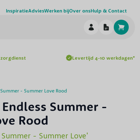
Inspiratie
Advies
Werken bij
Over ons
Hulp & Contact
h
ezorgdienst
Levertijd 4-10 werkdagen*
s Summer - Summer Love Rood
 Endless Summer -
ve Rood
ss Summer - Summer Love'