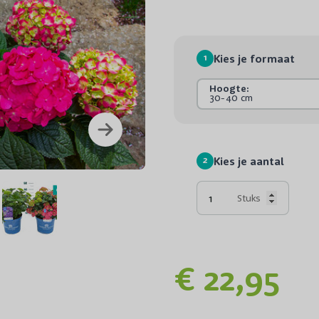
1
Kies je formaat
Hoogte:
30-40 cm
Bloembol rode varian
2
Kies je aantal
Stuks
€ 22,95