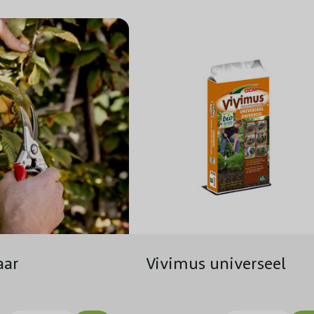
Winterhardheid
Planttijd
Biodiversiteit
Aantal per m1
Aantal per m2
Voeding
Groeisnelheid
aar
Vivimus universeel
Geschikt voor