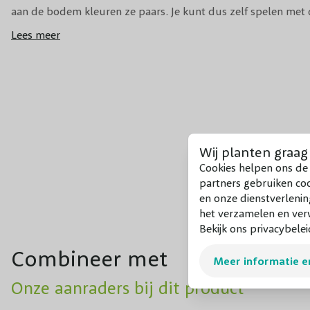
aan de bodem kleuren ze paars. Je kunt dus zelf spelen met d
Lees meer
De Hydrangea macrophylla ‘Endless Summer Love’ heeft ee
100 tot 150 cm hoog
. De compacte groeiwijze zorgt jaarrond
uitstraling. Deze winterharde en sterke showsteler kun je in 
solitair in de volle grond of in een pot planten. Met de uitbun
mum van tijd iedere tuin, ieder terras of balkon op!
Wij planten graag
TIP
: Geniet ook in huis van de bijzondere bloemen. De
Horten
Cookies helpen ons de 
partners gebruiken co
en droogbloem. Snijd gerust wat bolvormige bloemen af voor
en onze dienstverlenin
het verzamelen en verw
Bekijk ons privacybelei
Combineer met
Meer informatie e
Onze aanraders bij dit product