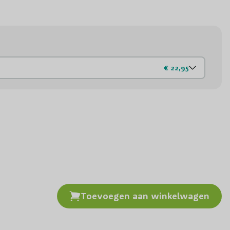
€ 22,95
t Endless Summer Summer Love Hortensia
Toevoegen aan winkelwagen