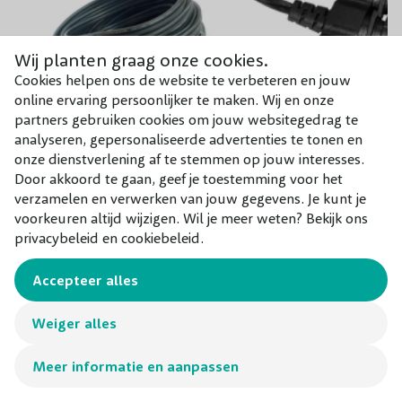
Wij planten graag onze cookies.
Cookies helpen ons de website te verbeteren en jouw
online ervaring persoonlijker te maken. Wij en onze
partners gebruiken cookies om jouw websitegedrag te
analyseren, gepersonaliseerde advertenties te tonen en
onze dienstverlening af te stemmen op jouw interesses.
Door akkoord te gaan, geef je toestemming voor het
GardenLights hoofdkabel
GardenLights kabelve
verzamelen en verwerken van jouw gegevens. Je kunt je
voorkeuren altijd wijzigen. Wil je meer weten? Bekijk ons
privacybeleid en cookiebeleid.
€ 31,95
€ 9,95
Accepteer alles
Weiger alles
Schrijf de eerste review
Meer informatie en aanpassen