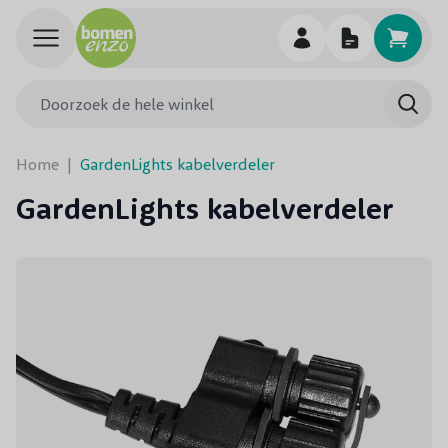
Ga naar de inhoud
Doorzoek de hele winkel
Searc
Home
|
GardenLights kabelverdeler
GardenLights kabelverdeler