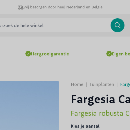
Wij bezorgen door heel Nederland en België
ek de hele winkel
Searc
Hergroeigarantie
Eigen b
Home
|
Tuinplanten
|
Farg
Fargesia C
Fargesia robusta 
Kies je aantal