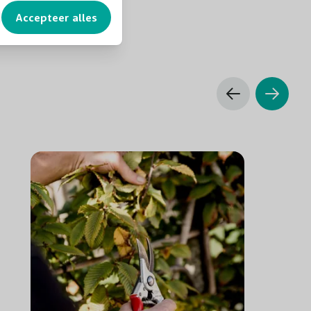
Accepteer alles
Goed winterhard
Jaarrond, behalve bij vorst
Voornamelijk geschikt voor vogels, als schuil en nest
plaats
3
1
2x per jaar, tussen mei en augustus bemesten met
Mestsof Siergrassen & Bamboe
Gemiddeld
Volle grond en in pot