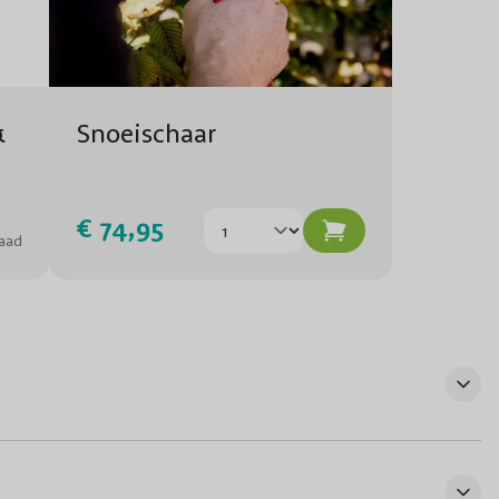
&
Snoeischaar
€ 74,95
aad