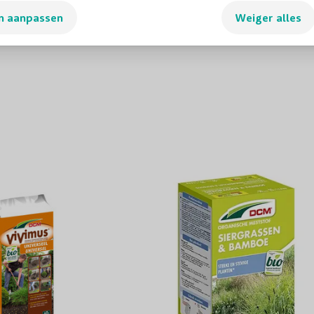
tzoeken bij ons
op de
n aanpassen
Weiger alles
Winterhardheid
Planttijd
Biodiversiteit
Aantal per m1
Aantal per m2
Voeding
Groeisnelheid
Geschikt voor