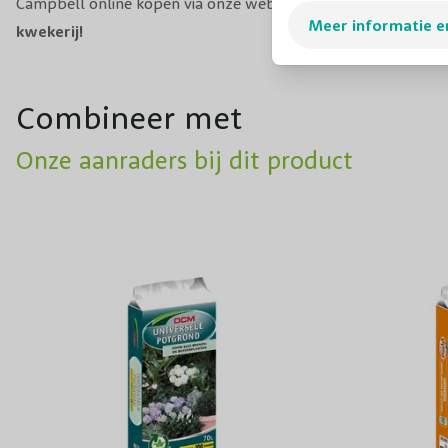
Campbell online kopen via onze webshop, of kom je plant ui
Meer informatie e
kwekerij!
Combineer met
Onze aanraders bij dit product