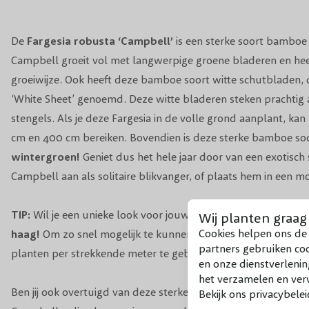
De
Fargesia robusta ‘Campbell’
is een sterke soort
bamboe
Campbell groeit vol met langwerpige groene bladeren en he
groeiwijze. Ook heeft deze bamboe soort witte schutbladen, 
‘White Sheet’ genoemd. Deze witte bladeren steken prachtig 
stengels. Als je deze Fargesia in de volle grond aanplant, kan
cm en 400 cm bereiken. Bovendien is deze sterke bamboe so
wintergroen!
Geniet dus het hele jaar door van een exotisch 
Campbell aan als solitaire blikvanger, of plaats hem in een m
TIP:
Wil je een unieke look voor jouw tuin? Gebruik de Farge
Wij planten graag
Cookies helpen ons de 
haag!
Om zo snel mogelijk te kunnen genieten van een mooie
partners gebruiken co
planten per strekkende meter te gebruiken.
en onze dienstverlenin
het verzamelen en verw
Ben jij ook overtuigd van deze sterke en beeldschone bamboe
Bekijk ons privacybelei