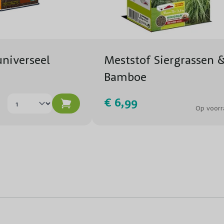
niverseel
Meststof Siergrassen 
Bamboe
€ 6,99
Op voorr