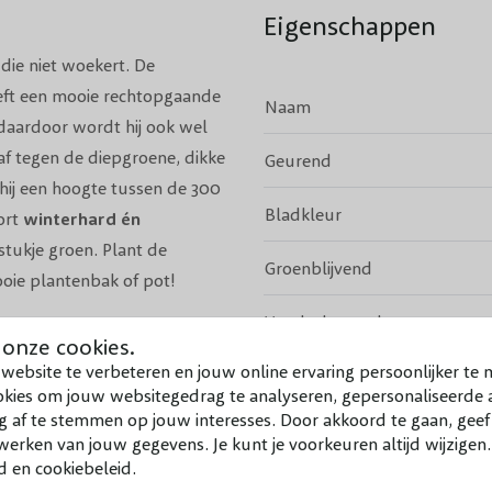
Eigenschappen
die niet woekert. De
eft een mooie rechtopgaande
Naam
daardoor wordt hij ook wel
af tegen de diepgroene, dikke
Geurend
 hij een hoogte tussen de 300
Bladkleur
ort
winterhard én
stukje groen. Plant de
Groenblijvend
ooie plantenbak of pot!
Vruchtdragend
sia robusta Campbell dan als
 onze cookies.
website te verbeteren en jouw online ervaring persoonlijker te 
 heg, raden we aan om drie
Volwassen hoogte
okies om jouw websitegedrag te analyseren, gepersonaliseerde a
g af te stemmen op jouw interesses. Door akkoord te gaan, gee
Snoeiperiode
Bekijk meer
erken van jouw gegevens. Je kunt je voorkeuren altijd wijzigen
? Je kunt de Fargesia
d en cookiebeleid.
Standplaats