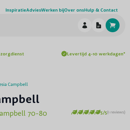
Inspiratie
Advies
Werken bij
Over ons
Hulp & Contact
h
ezorgdienst
Levertijd 4-10 werkdagen*
esia Campbell
ampbell
Campbell 70-80
5/5
(1 reviews)