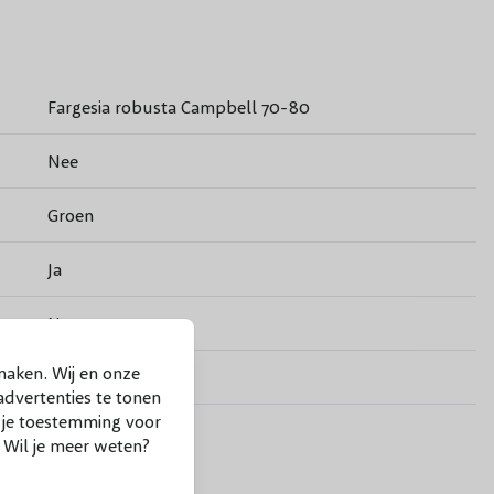
Fargesia robusta Campbell 70-80
Nee
Groen
Ja
Nee
maken. Wij en onze
3 - 4 meter
dvertenties te tonen
f je toestemming voor
Indien nodig in het voorjaar, na de vorstperiode
. Wil je meer weten?
Zon/Halfschaduw