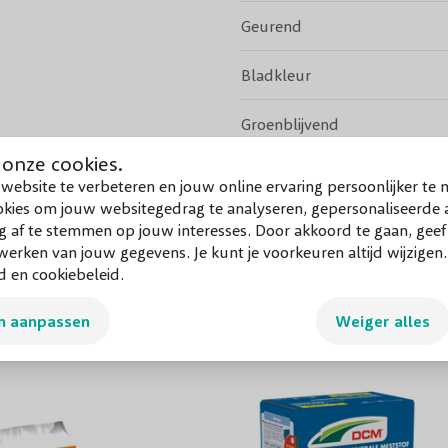
Geurend
Bladkleur
Groenblijvend
 onze cookies.
Vruchtdragend
Bekijk meer
website te verbeteren en jouw online ervaring persoonlijker te 
okies om jouw websitegedrag te analyseren, gepersonaliseerde a
Volwassen hoogte
g af te stemmen op jouw interesses. Door akkoord te gaan, gee
erken van jouw gegevens. Je kunt je voorkeuren altijd wijzigen
Snoeiperiode
d en cookiebeleid.
Standplaats
n aanpassen
Weiger alles
Winterhardheid
Planttijd