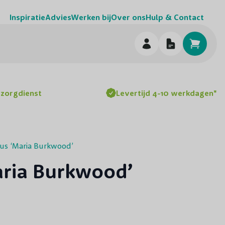
Inspiratie
Advies
Werken bij
Over ons
Hulp & Contact
h
ezorgdienst
Levertijd 4-10 werkdagen*
sus ‘Maria Burkwood’
aria Burkwood’