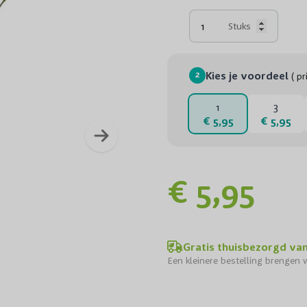
Stuks
2
Kies je voordeel
( pr
1
3
€ 5,95
€ 5,95
Cytisu
€ 5,95
Gratis thuisbezorgd va
Een kleinere bestelling brengen w