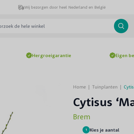
Wij bezorgen door heel Nederland en België
ek de hele winkel
Searc
Hergroeigarantie
Eigen b
Home
|
Tuinplanten
|
Cyti
Cytisus ‘M
Brem
1
Kies je aantal