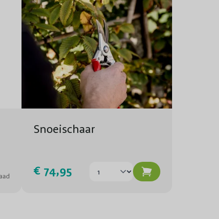
Trekt vlinders en bijen aan
2-3
3-5
Snoeischaar
€ 74,95
aad