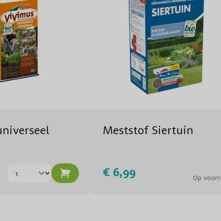
Biodiversiteit
Aantal per m1
Aantal per m2
niverseel
Meststof Siertuin
€ 6,99
Op voorr