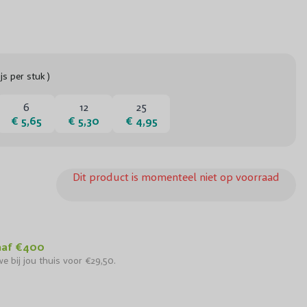
ijs per stuk )
6
12
25
€ 5,65
€ 5,30
€ 4,95
s ‘Maria Burkwood’ - Brem
Dit product is momenteel niet op voorraad
naf €400
e bij jou thuis voor €29,50.