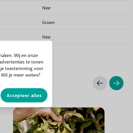
Nee
Groen
Nee
Nee
maken. Wij en onze
dvertenties te tonen
1 tot 2 meter
f je toestemming voor
. Wil je meer weten?
Na de bloei
Zon
Accepteer alles
Goed
Hele jaar door (Vermijd vorst)