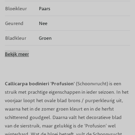
Bloeikleur
Paars
Geurend
Nee
Bladkleur
Groen
Groenblijvend
Nee
Bekijk meer
Vruchtdragend
Ja
Volwassen
Callicarpa bodinieri 'Profusion'
(Schoonvrucht) is een
2 tot 3 meter
hoogte
struik met prachtige eigenschappen in ieder seizoen. In het
voorjaar loopt het ovale blad brons / purperkleurig uit,
Snoeiperiode
Maart
waarna het in de zomer groen kleurt en in de herfst
schitterend goudgeel. Daarna valt het decoratieve blad
Standplaats
Zon/Halfschaduw
van de sierstruik, maar gelukkig is de ‘Profusion’ wel
Winterhardheid
Goed
winterhard. Wat de bloei betreft, vult de Schoonvrucht