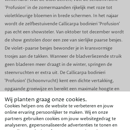
‘Profusion’ in de zomermaanden rijkelijk met roze tot
Planttijd
Hele jaar door (Vermijd vorst)
violetkleurige bloemen in brede schermen. In het najaar
wordt de zelfbestuivende Callicarpa bodinieri 'Profusion'
Biodiversiteit
Trekt insecten en vogels aan
pas echt een showsteler. Van oktober tot december wordt
de show gestolen door een zee van sierlijke paarse besjes.
Aantal per m1
1
De violet-paarse besjes bewonder je in kransvormige
Aantal per m2
1
trosjes aan de takken. Wanneer de bladverliezende struik
geen bladeren meer draagt in de winter, springen de
In het voorjaar bemesten met organische
steenvruchten er extra uit. De Callicarpa bodinieri
Voeding
meststof
'Profusion' (Schoonvrucht) kent een dichte vertakking,
opgaande groeiwijze en bereikt een maximale hoogte en
Groeisnelheid
Gemiddeld
breedte van ongeveer 2 meter. Plant de sierheester
Wij planten graag onze cookies.
Schoonvrucht ‘Profusion’ in een goed doorlatende bodem
Cookies helpen ons de website te verbeteren en jouw
online ervaring persoonlijker te maken. Wij en onze
in de zon of halfschaduw en geniet van alle fraaie
partners gebruiken cookies om jouw websitegedrag te
kenmerken van de opvallende verschijning.
analyseren, gepersonaliseerde advertenties te tonen en