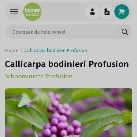
Ga naar de inhoud
Doorzoek de hele winkel
Searc
Home
|
Callicarpa bodinieri Profusion
Callicarpa bodinieri Profusion
Schoonvrucht 'Profusion'