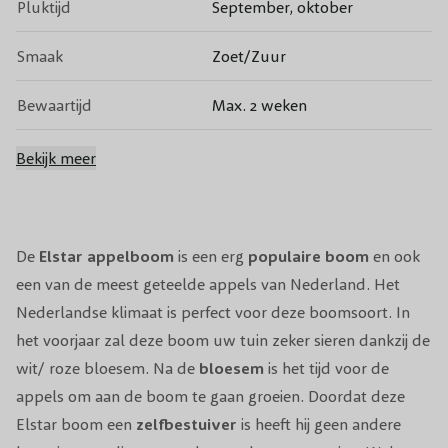
Pluktijd
September, oktober
Smaak
Zoet/Zuur
Bewaartijd
Max. 2 weken
Bestuiving
Zelfbestuivend
Bekijk meer
Bestuivers
Alkmene, James Grieve
Bloeiperiode
April
De
Elstar
appelboom
is een erg
populaire boom
en ook
een van de meest geteelde appels van Nederland. Het
Bloeikleur
Roze
Nederlandse klimaat is perfect voor deze boomsoort. In
het voorjaar zal deze boom uw tuin zeker sieren dankzij de
Snoeiperiode
November, Maart
wit/ roze bloesem. Na de
bloesem
is het tijd voor de
appels om aan de boom te gaan groeien. Doordat deze
Standplaats
Zon
Elstar boom een
zelfbestuiver
is heeft hij geen andere
Winterhardheid
Ja