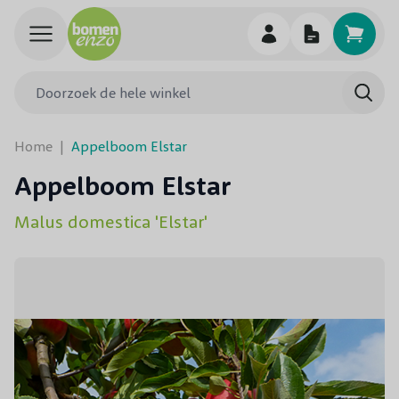
Ga naar de inhoud
Doorzoek de hele winkel
Searc
Home
|
Appelboom Elstar
Appelboom Elstar
Malus domestica 'Elstar'