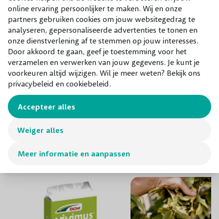
en heeft een unieke smaak die zowel zoet als fris is.
vertel je er meer over.
online ervaring persoonlijker te maken. Wij en onze
Hierdoor is het een van de populairste appelrassen voor
partners gebruiken cookies om jouw websitegedrag te
zowel hobbytuiniers als professionele fruittelers.
Boudewijn van der
analyseren, gepersonaliseerde advertenties te tonen en
onze dienstverlening af te stemmen op jouw interesses.
De Elstar boom is niet alleen functioneel door zijn
Door akkoord te gaan, geef je toestemming voor het
Slikke
smakelijke appels, maar ook een prachtige aanvulling in
verzamelen en verwerken van jouw gegevens. Je kunt je
elke tuin. In het voorjaar komt de boom in bloei met
voorkeuren altijd wijzigen. Wil je meer weten? Bekijk ons
privacybeleid en cookiebeleid.
mooie, witte bloesems, die niet alleen aantrekkelijk zijn
voor het oog, maar ook bijen en andere bestuivers
Accepteer alles
aantrekken. Later in het jaar vormen zich de kenmerkende
Combineer met
roodgele Elstar appels. Deze fruitboom is relatief
Weiger alles
onderhoudsvriendelijk, wat hem perfect maakt voor zowel
Onze aanraders bij dit product
beginners als ervaren tuiniers.
Meer informatie en aanpassen
Elstar appelboom kopen bij
Bomenenzo.nl?
Wil je een Elstar appelboom kopen? Dan ben je bij