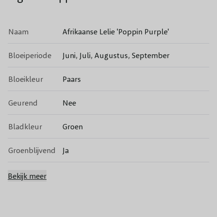
Naam
Afrikaanse Lelie 'Poppin Purple'
Bloeiperiode
Juni, Juli, Augustus, September
Bloeikleur
Paars
Geurend
Nee
Bladkleur
Groen
Groenblijvend
Ja
Vruchtdragend
Nee
Bekijk meer
Volwassen
60 cm
hoogte