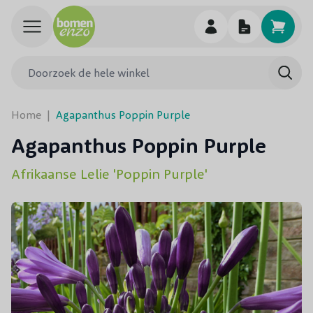
Ga naar de inhoud
Doorzoek de hele winkel
Searc
Home
|
Agapanthus Poppin Purple
Agapanthus Poppin Purple
Afrikaanse Lelie 'Poppin Purple'