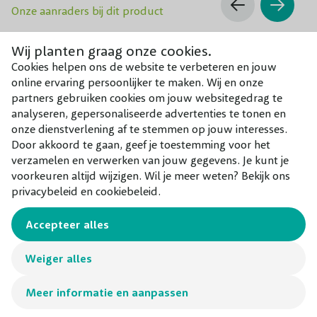
Geef de Agapanthus 1x voor de bloei en 1x
Voeding
terrasplant. Graag staat de exotische plant op een zonnige
Onze aanraders bij dit product
na de bloei meststof voor vaste planten.
en beschutte plek in goed doorlatende grond. De
Wij planten graag onze cookies.
zonaanbidder is helaas niet volledig winterhard en heeft
Groeisnelheid
Snel
Cookies helpen ons de website te verbeteren en jouw
daarom – naast een beschutte standplaats en sterk water
online ervaring persoonlijker te maken. Wij en onze
Geschikt voor
Geschikt voor de tuin en in pot.
doorlatende bodem – in de winter extra bescherming
partners gebruiken cookies om jouw websitegedrag te
nodig. Zo komt de Agapanthus africanus toch de winter
analyseren, gepersonaliseerde advertenties te tonen en
door in de volle grond. Wanneer je de Afrikaanse Lelie in
onze dienstverlening af te stemmen op jouw interesses.
Door akkoord te gaan, geef je toestemming voor het
een pot of bloembak hebt staan, laat je deze overwinteren
verzamelen en verwerken van jouw gegevens. Je kunt je
op een vorstvrije plek.
voorkeuren altijd wijzigen. Wil je meer weten? Bekijk ons
privacybeleid en cookiebeleid.
TIP:
De Agapanthus africanus ‘Poppin Purple’ is ook een
Accepteer alles
geschikte snijbloem. Snijd een paar stengels af voor in een
mooie vaas en geniet ook in huis van deze blikvanger!
Weiger alles
Aanplantgrond (potgrond)
Vivimus universeel
Meer informatie en aanpassen
€ 8,75
€ 11,50