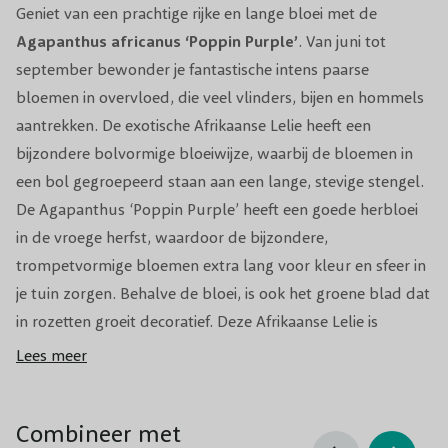
Geniet van een prachtige rijke en lange bloei met de
2x per jaar, de eerste keer in het voorjaar
Agapanthus africanus ‘Poppin Purple’
. Van juni tot
Snoeiperiode
en na de bloei knip je uitgebloeide
september bewonder je fantastische intens paarse
bloemstengels af.
bloemen in overvloed, die veel vlinders, bijen en hommels
aantrekken. De exotische Afrikaanse Lelie heeft een
Standplaats
Zon/Halfschaduw
bijzondere bolvormige bloeiwijze, waarbij de bloemen in
Winterhardheid
Tot -5 °C
een bol gegroepeerd staan aan een lange, stevige stengel.
De Agapanthus ‘Poppin Purple’ heeft een goede herbloei
Jaarrond, vermijdt hele koude (vorst)
in de vroege herfst, waardoor de bijzondere,
Planttijd
periodes.
trompetvormige bloemen extra lang voor kleur en sfeer in
je tuin zorgen. Behalve de bloei, is ook het groene blad dat
Biodiversiteit
Geliefd door bijen, vlinders en vogels.
in rozetten groeit decoratief. Deze Afrikaanse Lelie is
bladhoudend, groeit sneller dan andere rassen en wordt
Aantal per m1
3
Lees meer
gemiddeld 60 cm hoog en 45 cm breed. Het is een mooie
Aantal per m2
5-7
borderplant, die uitstekend te combineren valt met andere
Combineer met
(bloeiende) vaste planten, en een zeer geschikte kuip- en