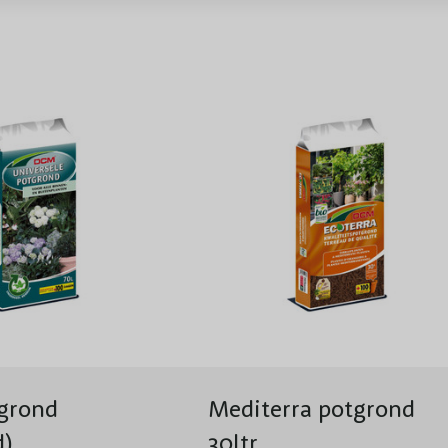
Windbestendigheid
Winterhardheid
Pot, Kluit, Kale wortel
grond
Mediterra potgrond
d)
30ltr