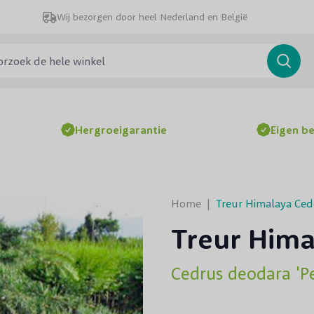
Wij bezorgen door heel Nederland en België
ek de hele winkel
Searc
Hergroeigarantie
Eigen b
Home
|
Treur Himalaya Ced
Treur Hima
Cedrus deodara 'P