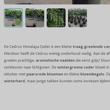
De Cedrus Himalaya Ceder is een kleine
traag groeiende con
Hierdoor heeft de Cedrus weinig onderhoud nodig. Aan de a
groeien prachtige,
aromatische naalden
die eerst grijs/ blau
verkleuren naar lichtgroen. De
wintergroene
ceder
bloeit i
oktober met
paarsrode bloemen
en kleine
bloemkegels
. D
winterhard
, maar jonge takken kunnen soms invriezen tijdens