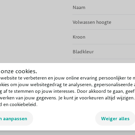
Naam
Volwassen hoogte
Kroon
Bladkleur
Groenblijvend
 onze cookies.
website te verbeteren en jouw online ervaring persoonlijker te 
Vruchten
okies om jouw websitegedrag te analyseren, gepersonaliseerde a
g af te stemmen op jouw interesses. Door akkoord te gaan, gee
Giftigheid
Bekijk meer
erken van jouw gegevens. Je kunt je voorkeuren altijd wijzigen
d en cookiebeleid.
Grondsoort
n aanpassen
Weiger alles
Groeisnelheid