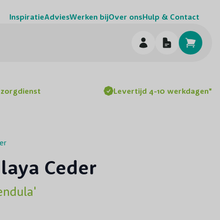
Inspiratie
Advies
Werken bij
Over ons
Hulp & Contact
h
ezorgdienst
Levertijd 4-10 werkdagen*
er
laya Ceder
endula'