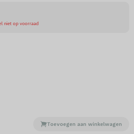
l niet op voorraad
Toevoegen aan winkelwagen
 Ceder 'Pendula' 18 liter Halfstam