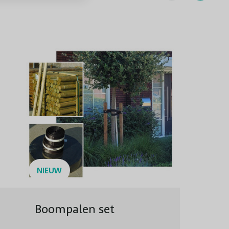
Matig
Goed winterhard
Pot
NIEUW
Boompalen set