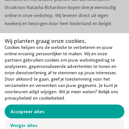
Struikroos Natasha Richardson kopen doe je eenvoudig
Planttijd
Jaarrond
online in onze webshop. Wij leveren direct uit eigen
kwekerij en bezorgen door heel Nederland en België.
Zeer aantrekkelijk voor Bijen en andere
Biodiversiteit
insecten.
TIP: Combineer de Natasha Richardson met andere rozen,
Wij planten graag onze cookies.
Cookies helpen ons de website te verbeteren en jouw
zoals
klimrozen
of
rozen op stam
.
Aantal per m1
2-3
online ervaring persoonlijker te maken. Wij en onze
partners gebruiken cookies om jouw websitegedrag te
Aantal per m2
4-6
analyseren, gepersonaliseerde advertenties te tonen en
Combineer met
onze dienstverlening af te stemmen op jouw interesses.
2x per jaar in het voorjaar en nogmaals in
Door akkoord te gaan, geef je toestemming voor het
Onze aanraders bij dit product
Voeding
de zomer met DCM Meststof voor Rozen &
verzamelen en verwerken van jouw gegevens. Je kunt je
bloemen.
voorkeuren altijd wijzigen. Wil je meer weten? Bekijk ons
privacybeleid en cookiebeleid.
Groeisnelheid
Snel
Accepteer alles
Geschikt voor
Volle grond, in pot
Weiger alles