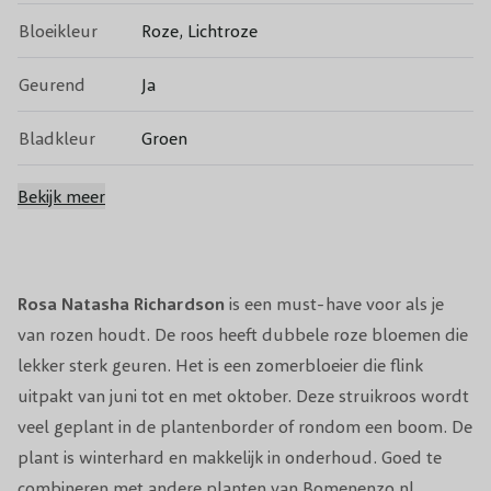
Bloeikleur
Roze, Lichtroze
Geurend
Ja
Bladkleur
Groen
Groenblijvend
Nee
Bekijk meer
Vruchtdragend
Nee
Volwassen
Rosa Natasha Richardson
is een must-have voor als je
100 tot 120 cm.
hoogte
van
rozen
houdt. De roos heeft dubbele roze bloemen die
lekker sterk geuren. Het is een zomerbloeier die flink
Snoeiperiode
Maart
uitpakt van juni tot en met oktober. Deze
struikroos
wordt
veel geplant in de plantenborder of rondom een boom. De
Standplaats
Zon/Halfschaduw
plant is winterhard en makkelijk in onderhoud. Goed te
Winterhardheid
Goed
combineren met andere planten van Bomenenzo.nl.